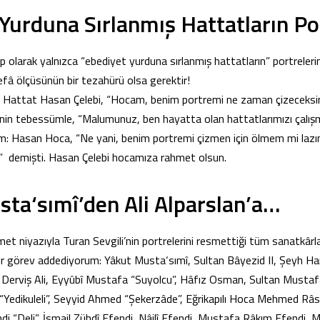
Yurduna Sırlanmış Hattatların Por
p olarak yalnızca “ebediyet yurduna sırlanmış hattatların” portrelerin
fâ ölçüsünün bir tezahürü olsa gerektir!
u Hattat Hasan Çelebi, “Hocam, benim portremi ne zaman çizeceksi
’nin tebessümle, “Malumunuz, ben hayatta olan hattatlarımızı çalış
rum: Hasan Hoca, “Ne yani, benim portremi çizmen için ölmem mi lazı
n!” demişti. Hasan Çelebi hocamıza rahmet olsun.
ta‘sımî’den Ali Alparslan’a…
et niyazıyla Turan Sevgili’nin portrelerini resmettiği tüm sanatkârla
bir görev addediyorum: Yâkut Musta‘sımî, Sultan Bâyezid II, Şeyh 
” Derviş Ali, Eyyûbî Mustafa “Suyolcu”, Hâfız Osman, Sultan Mustaf
ah “Yedikuleli”, Seyyid Ahmed “Şekerzâde”, Eğrikapılı Hoca Mehmed 
i “Deli”, İsmail Zühdî Efendi, Nâilî Efendi, Mustafa Râkım Efendi, 