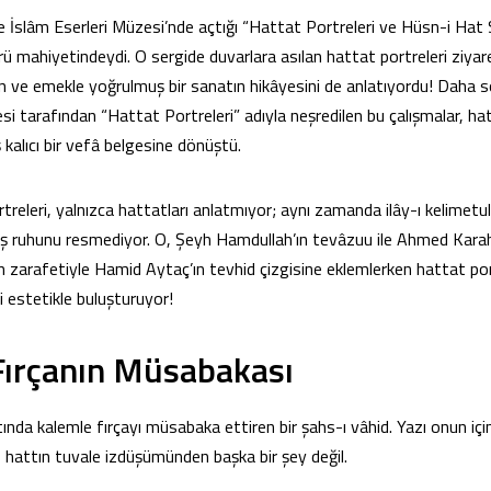
 İslâm Eserleri Müzesi’nde açtığı “Hattat Portreleri ve Hüsn-i Hat Se
ü mahiyetindeydi. O sergide duvarlara asılan hattat portreleri ziyaret
n ve emekle yoğrulmuş bir sanatın hikâyesini de anlatıyordu! Daha s
si tarafından “Hattat Portreleri” adıyla neşredilen bu çalışmalar, ha
 kalıcı bir vefâ belgesine dönüştü.
rtreleri, yalnızca hattatları anlatmıyor; aynı zamanda ilây-ı kelimet
ş ruhunu resmediyor. O, Şeyh Hamdullah’ın tevâzuu ile Ahmed Karahis
zarafetiyle Hamid Aytaç’ın tevhid çizgisine eklemlerken hattat port
i estetikle buluşturuyor!
Fırçanın Müsabakası
ında kalemle fırçayı müsabaka ettiren bir şahs-ı vâhid. Yazı onun için
o hattın tuvale izdüşümünden başka bir şey değil.