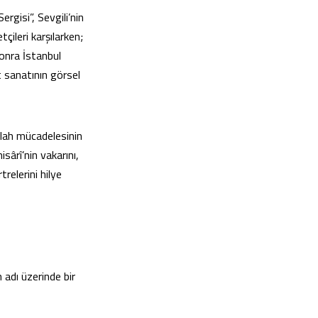
rgisi”, Sevgili’nin
çileri karşılarken;
onra İstanbul
t sanatının görsel
ullah mücadelesinin
ârî’nin vakarını,
relerini hilye
 adı üzerinde bir