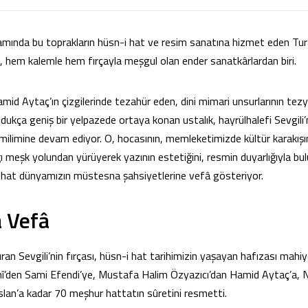
tamında bu toprakların hüsn-i hat ve resim sanatına hizmet eden Tur
, hem kalemle hem fırçayla meşgul olan ender sanatkârlardan biri.
 Aytaç’ın çizgilerinde tezahür eden, dini mimari unsurlarının tezy
ldukça geniş bir yelpazede ortaya konan ustalık, hayrülhalefi Sevgili
 milimine devam ediyor. O, hocasının, memleketimizde kültür karakışı
ığı meşk yolundan yürüyerek yazının estetiğini, resmin duyarlığıyla b
i hat dünyamızın müstesna şahsiyetlerine vefâ gösteriyor.
a Vefâ
 Sevgili’nin fırçası, hüsn-i hat tarihimizin yaşayan hafızası mahiye
î’den Sami Efendi’ye, Mustafa Halim Özyazıcı’dan Hamid Aytaç’a,
slan’a kadar 70 meşhur hattatın sûretini resmetti.