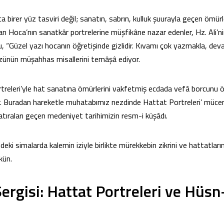
ca birer yüz tasviri değil; sanatın, sabrın, kulluk şuurayla geçen ömür
ran Hoca’nın sanatkâr portrelerine müşfikâne nazar edenler, Hz. Ali’n
 “Güzel yazı hocanın öğretişinde gizlidir. Kıvamı çok yazmakla, deva
zünün müşahhas misallerini temâşâ ediyor.
rtreleri’yle hat sanatına ömürlerini vakfetmiş ecdada vefâ borcunu
or. Buradan hareketle muhatabımız nezdinde Hattat Portreleri’ müce
hatıraları geçen medeniyet tarihimizin resm-i küşâdı.
deki simalarda kalemin iziyle birlikte mürekkebin zikrini ve hattatları
ün.
Sergisi: Hattat Portreleri ve Hüsn