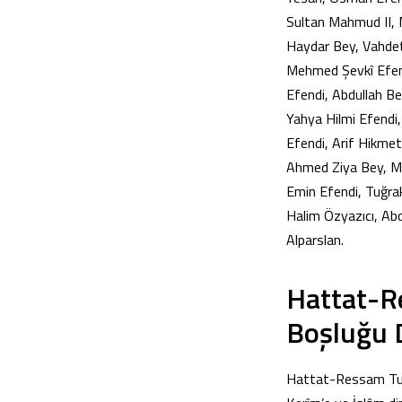
Sultan Mahmud II, 
Haydar Bey, Vahdet
Mehmed Şevkî Efend
Efendi, Abdullah Be
Yahya Hilmi Efendi
Efendi, Arif Hikmet
Ahmed Ziya Bey, Me
Emin Efendi, Tuğra
Halim Özyazıcı, Ab
Alparslan.
Hattat-Re
Boşluğu 
Hattat-Ressam Tura