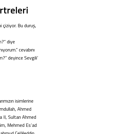
treleri
i çiziyor. Bu duruş,
n?” diye
mıyorum.” cevabını
m?” deyince Sevgili’
rımızın isimlerine
Hamdullah, Ahmed
a II, Sultan Ahmed
Râsim, Mehmed Es‘ad
Mahmud Celâleddin,