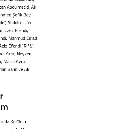
tan Abdülmecid, Ali
ehmed Şefik Bey,
de”, Abdülfettâh
d İzzet Efendi,
fendi, Mahmud Es‘ad
ziz Efendi “Rıfâî”,
di Yazır, Neyzen
, Mâcid Ayral,
in Barın ve Ali
r
im
nda Kur’ân’-ı