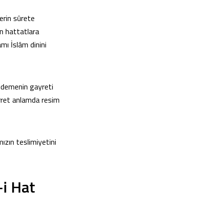
lerin sûrete
in hattatlara
mı İslâm dinini
 ödemenin gayreti
rret anlamda resim
mızın teslimiyetini
-i Hat