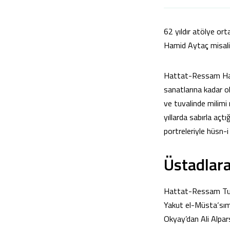
62 yıldır atölye or
Hamid Aytaç misali
Hattat-Ressam Hamid
sanatlarına kadar o
ve tuvalinde milimi
yıllarda sabırla açt
portreleriyle hüsn-
Üstadlar
Hattat-Ressam Turan
Yakut el-Müsta‘sım
Okyay’dan Ali Alpar