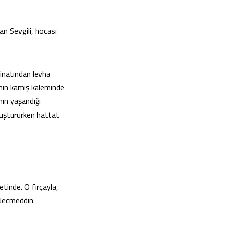
an Sevgili, hocası
inatından levha
’nin kamış kaleminde
nın yaşandığı
uluştururken hattat
tinde. O fırçayla,
 Necmeddin