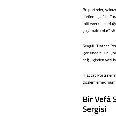
Bu portreler, yalnız
bürünmüş hâli... Tu
müteveccih kurduğu,
yaşamakla olur” sö
Sevgili, ‘Hattat Po
içerisinde bulunuy
değil, içinden yazı 
‘Hattat Portreleri’n
gözlemlemek mümk
Bir Vefâ 
Sergisi