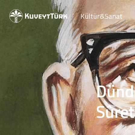
Kültür&Sanat
Dünd
Sûret