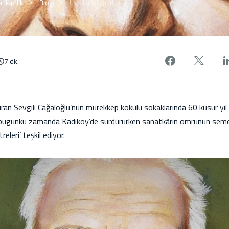
nkacılık
Blog
Ustalar&Sanatkarlar
Facebook'
X'de
7 dk.
n Sevgili Cağaloğlu’nun mürekkep kokulu sokaklarında 60 küsur yıl 
bugünkü zamanda Kadıköy’de sürdürürken sanatkârın ömrünün semere
releri’ teşkil ediyor.