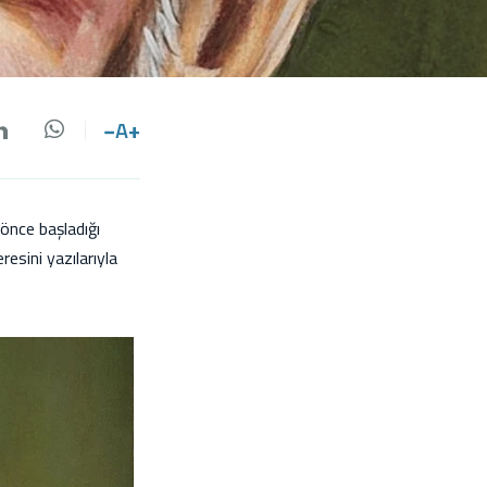
−
A
+
da paylaş
 paylaş
LinkedIn'de paylaş
Whatsapp'da paylaş
önce başladığı
sini yazılarıyla