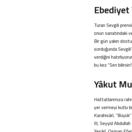
Ebediyet 
Turan Sevgili prensi
onun sanatındaki ve
Bir gün yakın dost
sorduğunda Sevgili
verdiğini hatırlıyo
bu kez “Sen bilirsi
Yâkut Mus
Hattatlarımıza rahm
yer vermeyi kutlu 
Karahisârî, “Büyük
III, Seyyid Abdull
Yesârî, Osman Efend