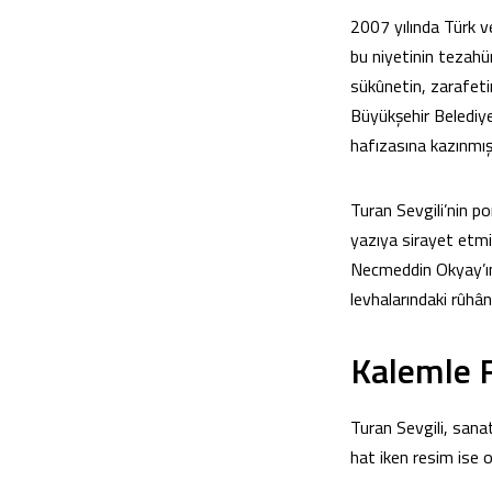
2007 yılında Türk ve
bu niyetinin tezahür
sükûnetin, zarafeti
Büyükşehir Belediye
hafızasına kazınmış
Turan Sevgili’nin po
yazıya sirayet etmi
Necmeddin Okyay’ın 
levhalarındaki rûhân
Kalemle 
Turan Sevgili, sanat
hat iken resim ise 