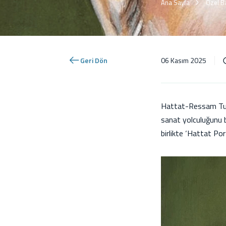
Ana Sayfa
Özel Ba
Geri Dön
06 Kasım 2025
Hattat-Ressam Tura
sanat yolculuğunu 
birlikte ‘Hattat Port