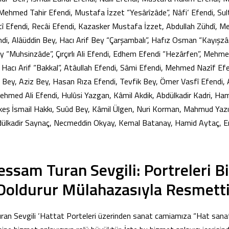
Mehmed Tahir Efendi, Mustafa İzzet “Yesârîzâde”, Nâfi‘ Efendi, Sul
î Efendi, Recâi Efendi, Kazasker Mustafa İzzet, Abdullah Zühdî, M
i, Alâüddin Bey, Hacı Arif Bey “Çarşambalı”, Hafız Osman “Kayışzâ
y “Muhsinzâde”, Çırçırlı Ali Efendi, Edhem Efendi “Hezârfen”, Mehme
, Hacı Arif “Bakkal”, Atâullah Efendi, Sâmi Efendi, Mehmed Nazîf E
 Bey, Aziz Bey, Hasan Rıza Efendi, Tevfik Bey, Ömer Vasfî Efendi, A
hmed Ali Efendi, Hulûsi Yazgan, Kâmil Akdik, Abdülkadir Kadri, Ham
keş İsmail Hakkı, Suûd Bey, Kâmil Ülgen, Nuri Korman, Mahmud Yazır
dülkadir Saynaç, Necmeddin Okyay, Kemal Batanay, Hamid Aytaç, Em
ssam Turan Sevgili: Portreleri Bi
Doldurur Mülahazasıyla Resmett
n Sevgili ‘Hattat Porteleri üzerinden sanat camiamıza “Hat sanatı