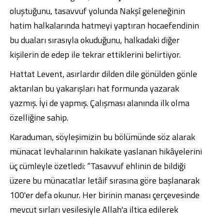
oluştuğunu, tasavvuf yolunda Nakşî geleneğinin
hatim halkalarında hatmeyi yaptıran hocaefendinin
bu duaları sırasıyla okuduğunu, halkadaki diğer
kişilerin de edep ile tekrar ettiklerini belirtiyor.
Hattat Levent, asırlardır dilden dile gönülden gönle
aktarılan bu yakarışları hat formunda yazarak
yazmış. İyi de yapmış. Çalışması alanında ilk olma
özelliğine sahip.
Karaduman, söyleşimizin bu bölümünde söz alarak
münacat levhalarının hakikate yaslanan hikâyelerini
üç cümleyle özetledi: “Tasavvuf ehlinin de bildiği
üzere bu münacatlar letâif sırasına göre başlanarak
100'er defa okunur. Her birinin manası çerçevesinde
mevcut sırları vesilesiyle Allah'a iltica edilerek