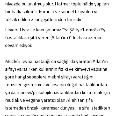
niyazda bulunulmuş olur. Hatme; toplu hâlde yapılan
bir halka zikridir. Kuran’-ı ve sünnette övülen ve
teşvik edilen zikir çeşitlerinden birisidir.”
Levent Usta ile konuşmamız “
Ya Şâfiye’l-emrâz
/Ey
hastalıklara şifâ veren (Allah’ım.)” levhası üzerine
devam ediyor.
Mezkûr levha hastalığı da sağlığı da yaratan Allah’ın
şifayı yaratırken kullarının fiziki ve kimyevi yapısına
göre hangi sebeplere mebni şifayı yarattığını
temsilen göstermek ve insanın doğal hastalıklardan
ya da manevi/psikolojik hastalıklardan kurtulmak için
mutlak ve yegâne yaratıcı olan Allah’tan şifa
istemeden önceki karamsar dünyası ile şifa istedikten
sonra kazandığı ümit dünyası arasında bağ kurmayı