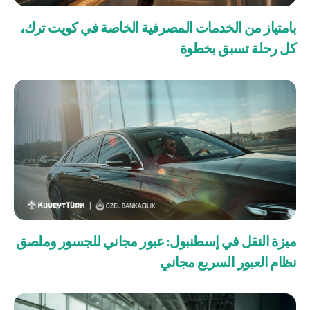
صناديق الاستثمار
بامتياز من الخدمات المصرفية الخاصة في كويت ترك،
كل رحلة تسبق بخطوة
شركات
بطاقة بزنس بلاس
المزايا الضريبية
الائتمان الإيجاري
الحلول الخاصة بالقطاعات
ميزة النقل في إسطنبول: عبور مجاني للجسور وملصق
نظام العبور السريع مجاني
من نحن
بوابة التمويل
علاقات المستثمرين
مركز رضا العملاء
الفروع وأجهزة الصراف الآلي
رسوم المنتجات والخدمات
English
Türkçe