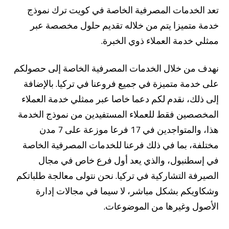
تعد الخدمات المصرفية الخاصة في كويت ترك نموذج
خدمة متميزا يتم من خلاله تقديم حلول مخصصة عبر
ممثلي خدمة العملاء ذوي الخبرة.
نهدف من خلال الخدمات المصرفية الخاصة إلى حصولكم
على خدمة متميزة في جميع فروعنا في تركيا. بالإضافة
إلى ذلك، نقدم لكم دعما خاصا عبر ممثلي خدمة العملاء
من نحن
بوابة التمويل
علاقات المستثمرين
مركز رضا العملاء
المخصصين فقط للعملاء المستفيدين من نموذج الخدمة
الفروع وأجهزة الصراف الآلي
رسوم المنتجات والخدمات
English
Türkçe
هذا، والمتواجدين في 17 فرعا موزعة على 7 مدن
مختلفة، بما في ذلك فرعنا للخدمات المصرفية الخاصة
في إسطنبول، والذي يعد أول فرع خاص في مجال
الصيرفة التشاركية في تركيا. نحن نتولى معالجة طلباتكم
وشكاويكم بشكل مباشر، لا سيما في مجالات إدارة
الأصول وغيرها من الموضوعات.