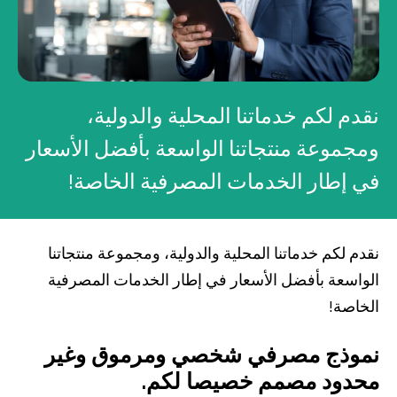
صناديق الاستثمار
شركات
نقدم لكم خدماتنا المحلية والدولية،
بطاقة بزنس بلاس
ومجموعة منتجاتنا الواسعة بأفضل الأسعار
في إطار الخدمات المصرفية الخاصة!
المزايا الضريبية
الائتمان الإيجاري
نقدم لكم خدماتنا المحلية والدولية، ومجموعة منتجاتنا
الحلول الخاصة بالقطاعات
الواسعة بأفضل الأسعار في إطار الخدمات المصرفية
الخاصة!
من نحن
بوابة التمويل
علاقات المستثمرين
مركز رضا العملاء
نموذج مصرفي شخصي ومرموق وغير
الفروع وأجهزة الصراف الآلي
رسوم المنتجات والخدمات
English
Türkçe
محدود مصمم خصيصا لكم.