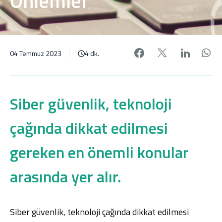
Önlemler
Facebook'da pa
X'de payl
Linke
W
04 Temmuz 2023
4 dk.
Siber güvenlik, teknoloji
çağında dikkat edilmesi
gereken en önemli konular
arasında yer alır.
Siber güvenlik, teknoloji çağında dikkat edilmesi