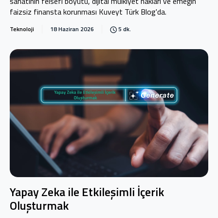
sanatının felsefi boyutu, dijital mülkiyet hakları ve emeğin
faizsiz finansta korunması Kuveyt Türk Blog'da.
Teknoloji
18 Haziran 2026
5 dk.
Yapay Zeka ile Etkileşimli İçerik
Oluşturmak