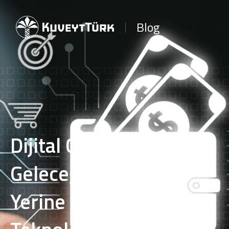
Blog
Dijital Cüzdanların
Geleceği: Nakit Para
Yerine Geçen