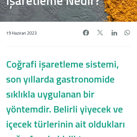
İşaretleme Nedir?
Facebook'da pa
X'de payl
Linke
W
19 Haziran 2023
Coğrafi işaretleme sistemi,
son yıllarda gastronomide
sıklıkla uygulanan bir
yöntemdir. Belirli yiyecek ve
içecek türlerinin ait oldukları