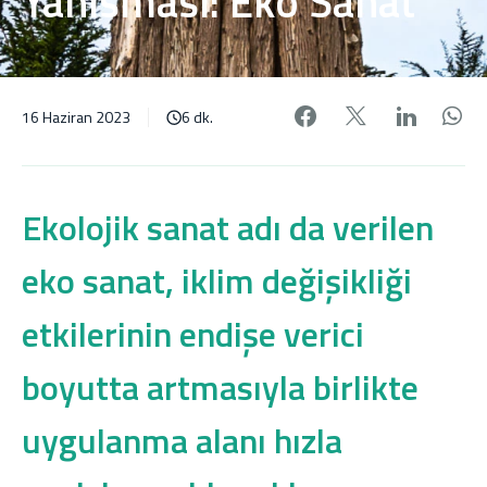
Yanısması: Eko Sanat
Facebook'da pa
X'de payl
Linke
W
16 Haziran 2023
6 dk.
Ekolojik sanat adı da verilen
eko sanat, iklim değişikliği
etkilerinin endişe verici
boyutta artmasıyla birlikte
uygulanma alanı hızla