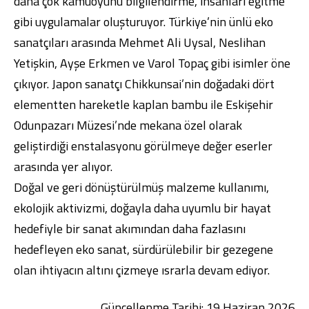
daha çok kamuoyunu bilgilendirme, insanları eğitme
gibi uygulamalar oluşturuyor. Türkiye’nin ünlü eko
sanatçıları arasında Mehmet Ali Uysal, Neslihan
Yetişkin, Ayşe Erkmen ve Varol Topaç gibi isimler öne
çıkıyor. Japon sanatçı Chikkunsai’nin doğadaki dört
elementten hareketle kaplan bambu ile Eskişehir
Odunpazarı Müzesi’nde mekana özel olarak
geliştirdiği enstalasyonu görülmeye değer eserler
arasında yer alıyor.
Doğal ve geri dönüştürülmüş malzeme kullanımı,
ekolojik aktivizmi, doğayla daha uyumlu bir hayat
hedefiyle bir sanat akımından daha fazlasını
hedefleyen eko sanat, sürdürülebilir bir gezegene
olan ihtiyacın altını çizmeye ısrarla devam ediyor.
Güncellenme Tarihi: 19 Haziran 2026