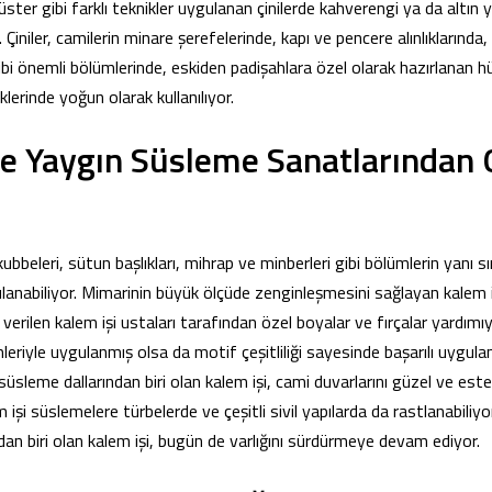
 lüster gibi farklı teknikler uygulanan çinilerde kahverengi ya da altın y
niler, camilerin minare şerefelerinde, kapı ve pencere alınlıklarında, 
bi önemli bölümlerinde, eskiden padişahlara özel olarak hazırlanan hü
lerinde yoğun olarak kullanılıyor.
ve Yaygın Süsleme Sanatlarından 
i
kubbeleri, sütun başlıkları, mihrap ve minberleri gibi bölümlerin yanı sı
lanabiliyor. Mimarinin büyük ölçüde zenginleşmesini sağlayan kalem i
verilen kalem işi ustaları tarafından özel boyalar ve fırçalar yardımıy
mleriyle uygulanmış olsa da motif çeşitliliği sayesinde başarılı uygul
leme dallarından biri olan kalem işi, cami duvarlarını güzel ve est
işi süslemelere türbelerde ve çeşitli sivil yapılarda da rastlanabiliyo
an biri olan kalem işi, bugün de varlığını sürdürmeye devam ediyor.