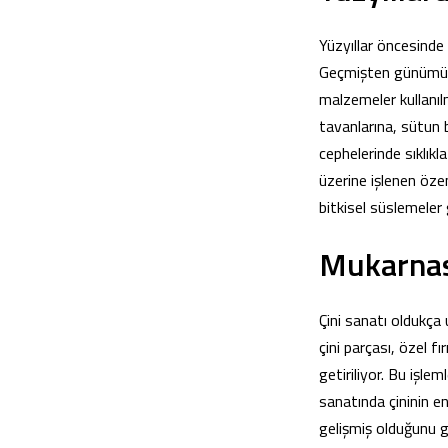
Yüzyıllar öncesinde
Geçmişten günümüze 
malzemeler kullanılm
tavanlarına, sütun b
cephelerinde sıklıkl
üzerine işlenen öze
bitkisel süslemeler 
Mukarnasl
Çini sanatı oldukça 
çini parçası, özel f
getiriliyor. Bu işlem
sanatında çininin en
gelişmiş olduğunu g