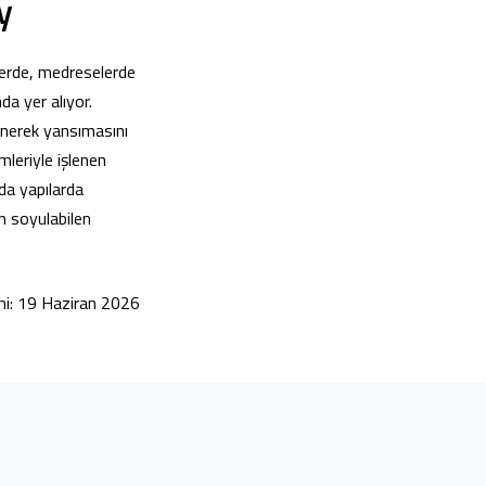
y
lerde, medreselerde
da yer alıyor.
rünerek yansımasını
mleriyle işlenen
da yapılarda
ün soyulabilen
hi: 19 Haziran 2026