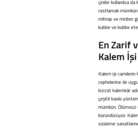
çiniler kullanılsa da
rastlamak mümkün. Çi
mihrap ve minber gi
kubbe ve kubbe etek
En Zarif 
Kalem İş
Kalem işi camilerin 
cephelerine de uygu
bizzat kalemkâr adı 
çeşitli baskı yönte
mümkün. Ölümsüz süs
büründürüyor. Kalem 
süsleme sanatlarınd