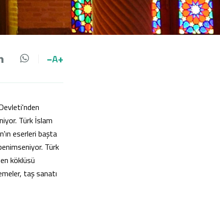
−
A
+
da paylaş
 paylaş
LinkedIn'de paylaş
Whatsapp'da paylaş
 Devleti'nden
niyor. Türk İslam
'ın eserleri başta
 benimseniyor. Türk
 en köklüsü
lemeler, taş sanatı
ı