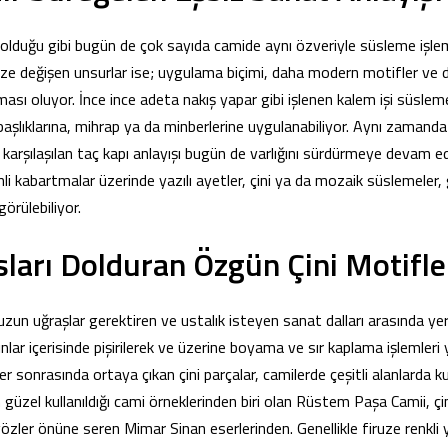
 olduğu gibi bugün de çok sayıda camide aynı özveriyle süsleme işle
değişen unsurlar ise; uygulama biçimi, daha modern motifler ve dah
ası oluyor. İnce ince adeta nakış yapar gibi işlenen kalem işi süsleme
aşlıklarına, mihrap ya da minberlerine uygulanabiliyor. Aynı zamanda 
a karşılaşılan taç kapı anlayışı bugün de varlığını sürdürmeye devam ed
nli kabartmalar üzerinde yazılı ayetler, çini ya da mozaik süslemeler
görülebiliyor.
arı Dolduran Özgün Çini Motifle
uzun uğraşlar gerektiren ve ustalık isteyen sanat dalları arasında yer
ırınlar içerisinde pişirilerek ve üzerine boyama ve sır kaplama işlemler
ler sonrasında ortaya çıkan çini parçalar, camilerde çeşitli alanlarda kul
 güzel kullanıldığı cami örneklerinden biri olan Rüstem Paşa Camii, çin
özler önüne seren Mimar Sinan eserlerinden. Genellikle firuze renkli 