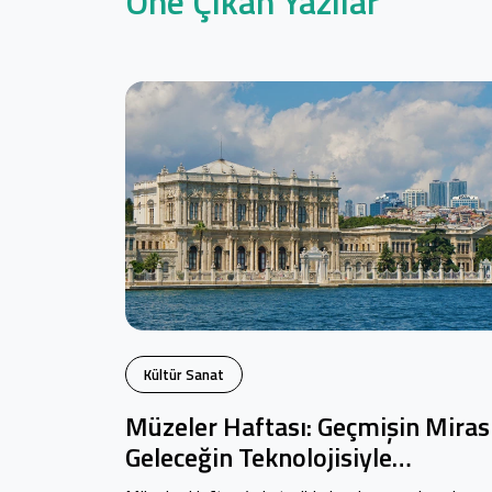
Öne Çıkan Yazılar
Kültür Sanat
Müzeler Haftası: Geçmişin Mirası
Geleceğin Teknolojisiyle
Buluşuyor