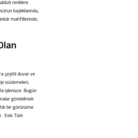
aldızlı renklere
sütun başlıklarında,
nkâr mahfillerinde,
Olan
ra çeşitli duvar ve
şi süslemeleri,
la işleniyor. Bugün
amalar görebilmek
etik bir görünüme
r. Eski Türk