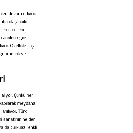
mleri devam ediyor.
a ulaşılabilir
leri camilerin
camilerin giriş
iyor. Özellikle taş
, geometrik ve
ri
 alıyor. Çünkü her
i yapılarak meydana
lanılıyor. Türk
i sanatının ne denli
ya da turkuaz renkli