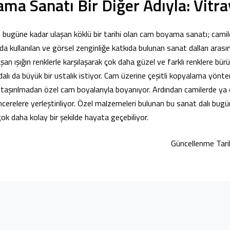
a Sanatı Bir Diğer Adıyla: Vitra
bugüne kadar ulaşan köklü bir tarihi olan cam boyama sanatı; cami
arda kullanılan ve görsel zenginliğe katkıda bulunan sanat dalları arasın
aşan ışığın renklerle karşılaşarak çok daha güzel ve farklı renklere bü
alı da büyük bir ustalık istiyor. Cam üzerine çeşitli kopyalama yönte
 taşırılmadan özel cam boyalarıyla boyanıyor. Ardından camilerde ya 
ncerelere yerleştiriliyor. Özel malzemeleri bulunan bu sanat dalı bug
ok daha kolay bir şekilde hayata geçebiliyor.
Güncellenme Tari