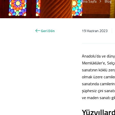
Ana Sayfa
Blog
Geri Dön
19 Haziran 2023
Anadolu'da ve dünya
Memlüklüler'e, Selç
sanatının köklü zen
olmak üzere camiler
sanatında camilerin
şüphesiz çini sanatı
ve maden sanatı gib
Yüzyıllar