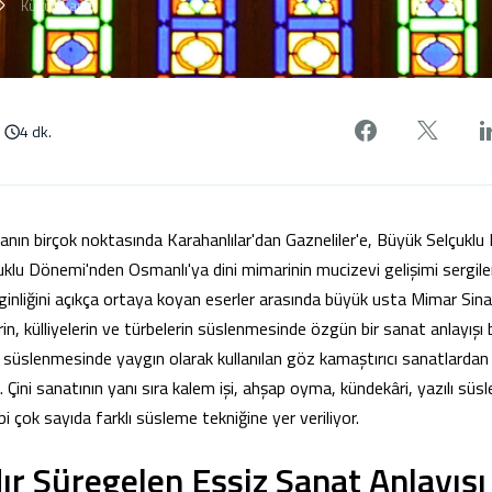
Kültür Sanat
Facebook'
X'de
4 dk.
nın birçok noktasında Karahanlılar'dan Gazneliler'e, Büyük Selçuklu
uklu Dönemi'nden Osmanlı'ya dini mimarinin mucizevi gelişimi sergile
ginliğini açıkça ortaya koyan eserler arasında büyük usta Mimar Sinan
in, külliyelerin ve türbelerin süslenmesinde özgün bir sanat anlayışı
 süslenmesinde yaygın olarak kullanılan göz kamaştırıcı sanatlardan
. Çini sanatının yanı sıra kalem işi, ahşap oyma, kündekâri, yazılı süs
i çok sayıda farklı süsleme tekniğine yer veriliyor.
dır Süregelen Eşsiz Sanat Anlayış