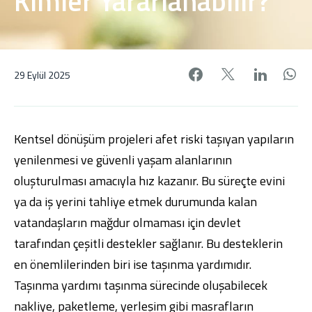
Kimler Yararlanabilir?
Facebook'da pa
X'de payl
Linke
W
29 Eylül 2025
Kentsel dönüşüm projeleri afet riski taşıyan yapıların
yenilenmesi ve güvenli yaşam alanlarının
oluşturulması amacıyla hız kazanır. Bu süreçte evini
ya da iş yerini tahliye etmek durumunda kalan
vatandaşların mağdur olmaması için devlet
tarafından çeşitli destekler sağlanır. Bu desteklerin
en önemlilerinden biri ise taşınma yardımıdır.
Taşınma yardımı taşınma sürecinde oluşabilecek
nakliye, paketleme, yerleşim gibi masrafların