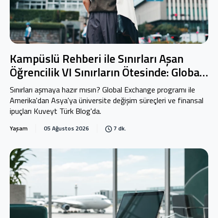
Kampüslü Rehberi ile Sınırları Aşan
Öğrencilik VI Sınırların Ötesinde: Global
Exchange
Sınırları aşmaya hazır mısın? Global Exchange programı ile
Amerika'dan Asya'ya üniversite değişim süreçleri ve finansal
ipuçları Kuveyt Türk Blog'da.
Yaşam
05 Ağustos 2026
7 dk.