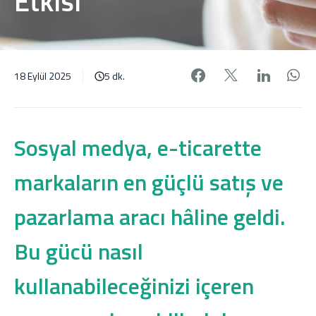
Etkisi
Facebook'da pa
X'de payl
Linke
W
18 Eylül 2025
5 dk.
Sosyal medya, e-ticarette
markaların en güçlü satış ve
pazarlama aracı hâline geldi.
Bu gücü nasıl
kullanabileceğinizi içeren