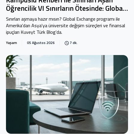
Öğrencilik VI Sınırların Ötesinde: Global
Exchange
Sınırları aşmaya hazır mısın? Global Exchange programı ile
Amerika'dan Asya'ya üniversite değişim süreçleri ve finansal
ipuçları Kuveyt Türk Blog'da.
Yaşam
05 Ağustos 2026
7 dk.