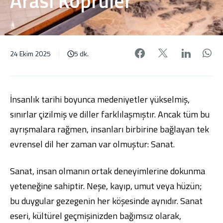
Arası Köprüler
Facebook'da pa
X'de payl
Linke
W
24 Ekim 2025
5 dk.
İnsanlık tarihi boyunca medeniyetler yükselmiş,
sınırlar çizilmiş ve diller farklılaşmıştır. Ancak tüm bu
ayrışmalara rağmen, insanları birbirine bağlayan tek
evrensel dil her zaman var olmuştur: Sanat.
Sanat, insan olmanın ortak deneyimlerine dokunma
yeteneğine sahiptir. Neşe, kayıp, umut veya hüzün;
bu duygular gezegenin her köşesinde aynıdır. Sanat
eseri, kültürel geçmişinizden bağımsız olarak,