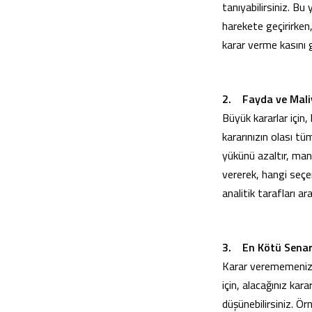
tanıyabilirsiniz. Bu
harekete geçirirken,
karar verme kasını gü
2. Fayda ve Maliy
Büyük kararlar için,
kararınızın olası tü
yükünü azaltır, ma
vererek, hangi seçen
analitik tarafları 
3. En Kötü Sena
Karar verememenizin
için, alacağınız kar
düşünebilirsiniz. Ö