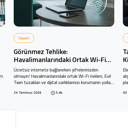
Yaşam
Görünmez Tehlike:
T
Havalimanlarındaki Ortak Wi-Fi
K
Ağları Ne Kadar Güvenli?
R
Ücretsiz internete bağlanırken şifrelerinizden
Ek
im
olmayın! Havalimanlarındaki ortak Wi-Fi riskleri, Evil
al
Twin tuzakları ve dijital varlıklarınızı korumanın yolları
pl
Kuveyt Türk Blog'da.
Tü
24 Temmuz 2026
5 dk.
03