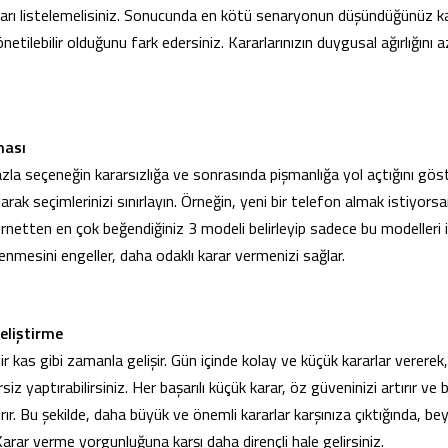
ları listelemelisiniz. Sonucunda en kötü senaryonun düşündüğünüz k
netilebilir olduğunu fark edersiniz. Kararlarınızın duygusal ağırlığını a
ması
azla seçeneğin kararsızlığa ve sonrasında pişmanlığa yol açtığını gö
 olarak seçimlerinizi sınırlayın. Örneğin, yeni bir telefon almak istiyo
netten en çok beğendiğiniz 3 modeli belirleyip sadece bu modelleri in
lenmesini engeller, daha odaklı karar vermenizi sağlar.
eliştirme
ir kas gibi zamanla gelişir. Gün içinde kolay ve küçük kararlar vererek
iz yaptırabilirsiniz. Her başarılı küçük karar, öz güveninizi artırır ve b
rır. Bu şekilde, daha büyük ve önemli kararlar karşınıza çıktığında, b
. Karar verme yorgunluğuna karşı daha dirençli hale gelirsiniz.