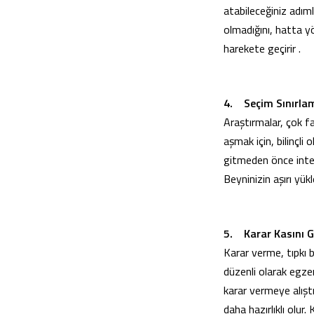
atabileceğiniz adım
olmadığını, hatta yö
harekete geçirir .
4. Seçim Sınırla
Araştırmalar, çok f
aşmak için, bilinçli
gitmeden önce inter
Beyninizin aşırı yük
5. Karar Kasını G
Karar verme, tıpkı b
düzenli olarak egzers
karar vermeye alıştı
daha hazırlıklı olur