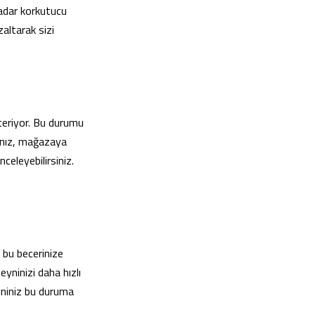
adar korkutucu
zaltarak sizi
steriyor. Bu durumu
rsanız, mağazaya
celeyebilirsiniz.
, bu becerinize
eyninizi daha hızlı
eyniniz bu duruma