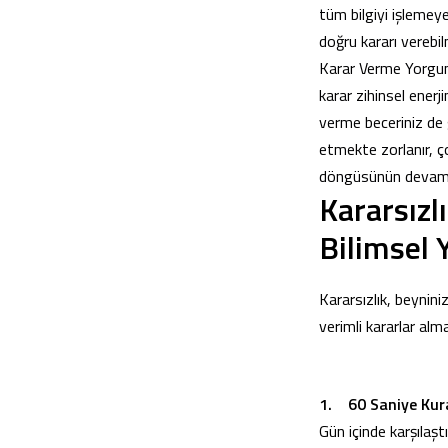
tüm bilgiyi işlemeye 
doğru kararı verebil
Karar Verme Yorgunl
karar zihinsel enerj
verme beceriniz de 
etmekte zorlanır, ç
döngüsünün devam 
Kararsızl
Bilimsel
Kararsızlık, beynini
verimli kararlar alm
1. 60 Saniye Kura
Gün içinde karşılaş