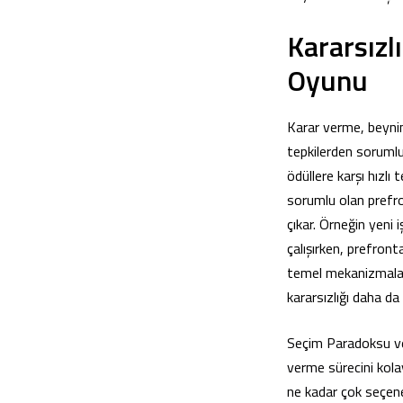
Kararsızl
Oyunu
Karar verme, beynim
tepkilerden sorumlu
ödüllere karşı hızlı
sorumlu olan prefro
çıkar. Örneğin yeni 
çalışırken, prefront
temel mekanizmalard
kararsızlığı daha da d
Seçim Paradoksu ve B
verme sürecini kola
ne kadar çok seçene