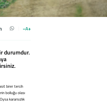
−
A
+
da paylaş
 paylaş
LinkedIn'de paylaş
Whatsapp'da paylaş
bir durumdur.
aya
rsiniz.
it birer tercih
rin bolluğu olası
 Oysa kararsızlık