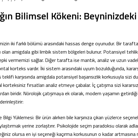
ığın Bilimsel Kökeni: Beyninizdek
izin iki farklı bölümü arasındaki hassas denge oyunudur. Bir taraft
 olan amigdala gibi limbik sistem bölgeleri bulunur. Potansiyel tehlik
 tepki vermemizi sağlar. Diğer tarafta ise mantık, analiz ve uzun vad
ntal korteks vardır. İki sistem arasındaki uyum bozulduğunda, kararsı
iş teklifi karşısında amigdala potansiyel başarısızlık korkusuyla sizi 
al korteksiniz fırsatları analiz etmeye çabalar. İç çatışma sizi kararsı
an biridir. Nörolojik çatışmaya ek olarak, modern yaşamın getirdiği 
erinleştirir:
ilgi Yüklemesi: Bir ürün alırken bile karşınıza çıkan yüzlerce seçenek
ylaştırmak yerine zorlaştırır. Psikolojide seçim paradoksu olarak adla
ğiniz olursa en iyi seçeneği kaçırma korkusunun o kadar artmasına n