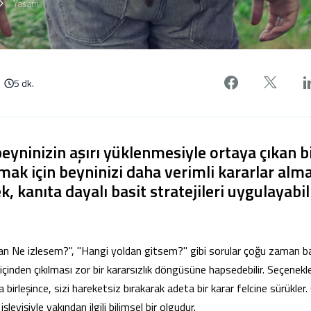
Yaşam
Facebook'
X'de
5 dk.
 beyninizin aşırı yüklenmesiyle ortaya çıkan 
ak için beyninizi daha verimli kararlar alm
, kanıta dayalı basit stratejileri uygulayabili
kan Ne izlesem?", "Hangi yoldan gitsem?" gibi sorular çoğu zaman bas
 içinden çıkılması zor bir kararsızlık döngüsüne hapsedebilir. Seçenekle
 birleşince, sizi hareketsiz bırakarak adeta bir karar felcine sürükler.
şleyişiyle yakından ilgili bilimsel bir olgudur.