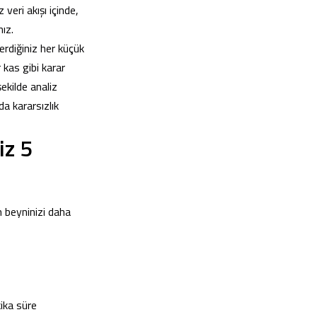
 veri akışı içinde,
ız.
rdiğiniz her küçük
 kas gibi karar
ekilde analiz
a kararsızlık
iz 5
n beyninizi daha
kika süre