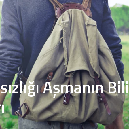
sızlığı Aşmanın Bil
ı