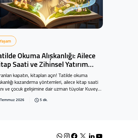
Yaşam
atilde Okuma Alışkanlığı: Ailece
itap Saati ve Zihinsel Yatırım
ehberi
ranları kapatın, kitapları açın! Tatilde okuma
ışkanlığı kazandırma yöntemleri, ailece kitap saati
anı ve çocuk gelişimine dair uzman tüyolar Kuveyt
rk Blog'da.
 Temmuz 2026
5 dk.