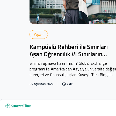
Yaşam
Kampüslü Rehberi ile Sınırları
Aşan Öğrencilik VI Sınırların
Ötesinde: Global Exchange
Sınırları aşmaya hazır mısın? Global Exchange
programı ile Amerika'dan Asya'ya üniversite değiş
süreçleri ve finansal ipuçları Kuveyt Türk Blog'da.
05 Ağustos 2026
7 dk.
Copyright 2026 Kuveyt Türk Katılım Bankası A.Ş.