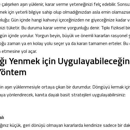
çalışırken aşırı yüklenir, karar verme yeteneğinizi felç edebilir. Sonsuz
mek için yeterli bilgiye sahip olup olmadığınızdan asla emin olamazsın
uğu: Gün içinde hangi kahveyi içeceğinizden ne giyeceğinize kadar ve
inizi tüketir. Bu duruma karar verme yorgunluğu denir. Tıpkı fiziksel bir
gün içinde yorulur. Yorgun beyin, büyük ve önemli kararları rasyonel ş
oğu zaman ya en kolay yolu seçer ya da kararı tamamen erteler. Bu d
etmesine yol açar.
ığı Yenmek için Uygulayabileceğin
 Yöntem
zin aşırı yüklenmesiyle ortaya çıkan bir durumdur. Döngüyü kırmak içi
aya yönlendirecek, kanıta dayalı basit stratejileri uygulayabilirsiniz:
lı
tığınız küçük, geri dönüşü olmayan kararlarda kendinize sadece bir da