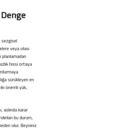
i Denge
a sezgisel
elere veya olası
eli planlamadan
zlık hissi ortaya
durdurmaya
zlığa sürükleyen en
iki önemli yük,
, aslında karar
ndırılan bu durum,
eden olur. Beyniniz