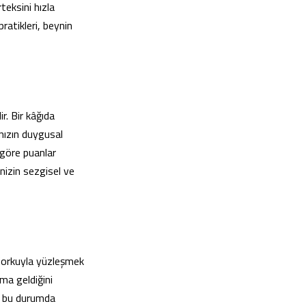
teksini hızla
ratikleri, beynin
r. Bir kâğıda
ınızın duygusal
göre puanlar
inizin sezgisel ve
 Korkuyla yüzleşmek
ama geldiğini
z, bu durumda