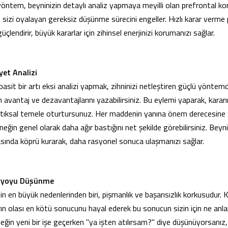
 yöntem, beyninizin detaylı analiz yapmaya meyilli olan prefrontal kor
 sizi oyalayan gereksiz düşünme sürecini engeller. Hızlı karar verme p
çlendirir, büyük kararlar için zihinsel enerjinizi korumanızı sağlar.
et Analizi
 basit bir artı eksi analizi yapmak, zihninizi netleştiren güçlü yöntemdi
m avantaj ve dezavantajlarını yazabilirsiniz. Bu eylemi yaparak, karar
ntıksal temele oturtursunuz. Her maddenin yanına önem derecesine 
eğin genel olarak daha ağır bastığını net şekilde görebilirsiniz. Beyn
arasında köprü kurarak, daha rasyonel sonuca ulaşmanızı sağlar.
ryoyu Düşünme
 en büyük nedenlerinden biri, pişmanlık ve başarısızlık korkusudur.
arın olası en kötü sonucunu hayal ederek bu sonucun sizin için ne anl
rneğin yeni bir işe geçerken "ya işten atılırsam?" diye düşünüyorsanı