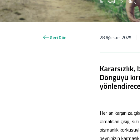
Ana Sayfa
Blog
Geri Dön
28 Ağustos 2025
Kararsızlık,
Döngüyü kırm
yönlendirecek
Her an karşınıza çı
olmaktan çıkıp, sizi
pişmanlık korkusuyla
beyninizin karmaşık i