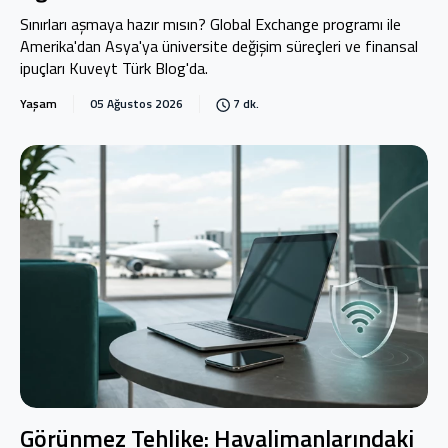
Exchange
Sınırları aşmaya hazır mısın? Global Exchange programı ile
Amerika'dan Asya'ya üniversite değişim süreçleri ve finansal
ipuçları Kuveyt Türk Blog'da.
Yaşam
05 Ağustos 2026
7 dk.
Görünmez Tehlike: Havalimanlarındaki