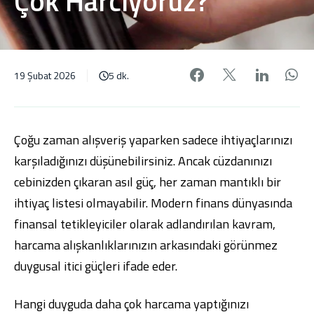
Çok Harcıyoruz?
Facebook'da pa
X'de payl
Linke
W
19 Şubat 2026
5 dk.
Çoğu zaman alışveriş yaparken sadece ihtiyaçlarınızı
karşıladığınızı düşünebilirsiniz. Ancak cüzdanınızı
cebinizden çıkaran asıl güç, her zaman mantıklı bir
ihtiyaç listesi olmayabilir. Modern finans dünyasında
finansal tetikleyiciler olarak adlandırılan kavram,
harcama alışkanlıklarınızın arkasındaki görünmez
duygusal itici güçleri ifade eder.
Hangi duyguda daha çok harcama yaptığınızı