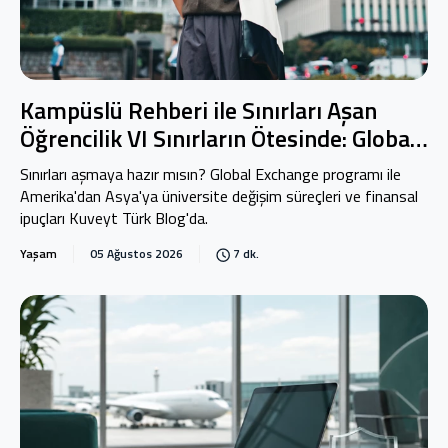
Kampüslü Rehberi ile Sınırları Aşan
Öğrencilik VI Sınırların Ötesinde: Global
Exchange
Sınırları aşmaya hazır mısın? Global Exchange programı ile
Amerika'dan Asya'ya üniversite değişim süreçleri ve finansal
ipuçları Kuveyt Türk Blog'da.
Yaşam
05 Ağustos 2026
7 dk.