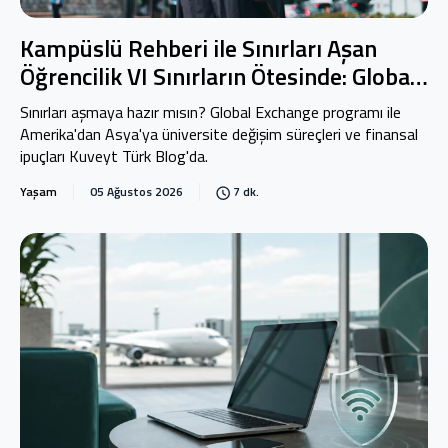
Kampüslü Rehberi ile Sınırları Aşan
Öğrencilik VI Sınırların Ötesinde: Global
Exchange
Sınırları aşmaya hazır mısın? Global Exchange programı ile
Amerika'dan Asya'ya üniversite değişim süreçleri ve finansal
ipuçları Kuveyt Türk Blog'da.
Yaşam
05 Ağustos 2026
7 dk.