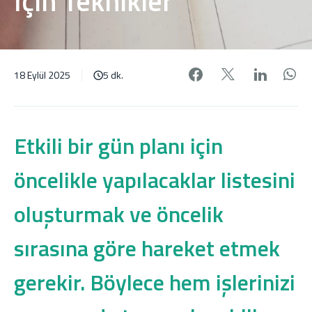
İçin Teknikler
Facebook'da pa
X'de payl
Linke
W
18 Eylül 2025
5 dk.
Etkili bir gün planı için
öncelikle yapılacaklar listesini
oluşturmak ve öncelik
sırasına göre hareket etmek
gerekir. Böylece hem işlerinizi