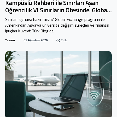
Kampüslü Rehberi ile Sınırları Aşan
Öğrencilik VI Sınırların Ötesinde: Global
Exchange
Sınırları aşmaya hazır mısın? Global Exchange programı ile
Amerika'dan Asya'ya üniversite değişim süreçleri ve finansal
ipuçları Kuveyt Türk Blog'da.
Yaşam
05 Ağustos 2026
7 dk.