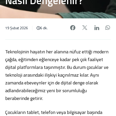
Nasıl Dengelenir?
Facebook'da pa
X'de payl
Linke
W
19 Şubat 2026
6 dk.
Teknolojinin hayatın her alanına nüfuz ettiği modern
çağda, eğitimden eğlenceye kadar pek çok faaliyet
dijital platformlara taşınmıştır. Bu durum çocuklar ve
teknoloji arasındaki ilişkiyi kaçınılmaz kılar. Aynı
zamanda ebeveynler için de dijital denge olarak
adlandırabileceğimiz yeni bir sorumluluğu
beraberinde getirir.
Çocukların tablet, telefon veya bilgisayar başında