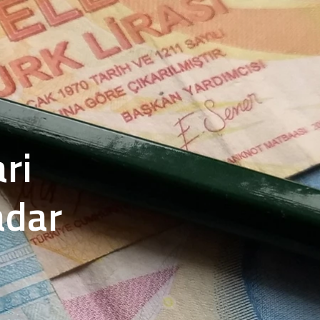
ri
adar