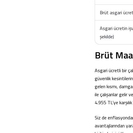
Brüt asgari ücre
Asgari ücretin i
şekilde)
Brüt Maaş
Asgari ücretli bir 
güvenlik kesintileri
gelen kısmı, damga 
ile çalışanlar gelir
4.955 TL’ye karşılık
Siz de enflasyondan
avantajlarından yara