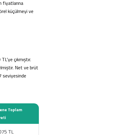
n fiyatlarına
örel küçülmeyi ve
TL'ye çıkmıştır.
lmiştir. Net ve brüt
27 seviyesinde
rene Toplam
yeti
075 TL