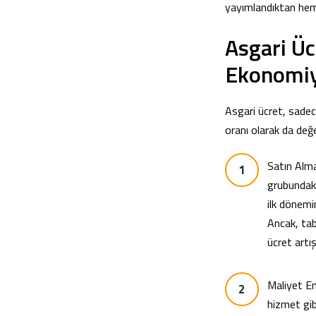
yayımlandıktan hem
Asgari Üc
Ekonomiye
Asgari ücret, sadec
oranı olarak da değe
Satın Alma
grubundaki 
ilk dönemi
Ancak, taba
ücret artış
Maliyet En
hizmet gib