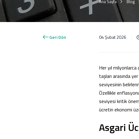
Ana Sayfa
Blog
Geri Dön
04 Şubat 2026
Her yıl milyonlarca
taşları arasında yer
seviyesinin belirle
Özellikle enflasyon
seviyesi kritik önem
ücretin ekonomi üzeri
Asgari Üc