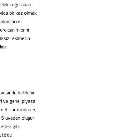
rebileceği taban
yılda bir kez olmak
 Taban ücret
ereksinimlerini
aksız rekabetin
dir.
esinde belirlenir.
i ve genel piyasa
ümet tarafından 5,
15 üyeden oluşur.
tleri gibi
zete’de