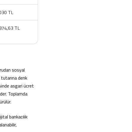
030 TL
874,63 TL
ğrudan sosyal
t tutarına denk
sinde asgari ücret
 eder. Toplamda
ürülür.
ital bankacılık
lanabilir,