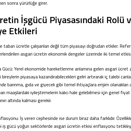
en sonra yürürlüğe girer.
retin İşgücü Piyasasındaki Rolü 
 Etkileri
e taban ücretle çalışanları değil tüm piyasayı doğrudan etkiler. Refer
rlendirilen asgari ücretin ekonomik dengeler üzerinde iki temel etkisi
 Gücü: Yerel ekonomide hareketlenme anlamına gelen asgari ücret z
bireylerin piyasaya kazandırabilecekleri geliri artırarak iç talebi canland
nde barınma, gıda ve giyecek gibi temel ihtiyaçlara erişim olanakları a
n maaşlardaki iyileştirmelerin kalıcı hale gelebilmesi için genel fiyat 
ının altında kalması gerekir.
flasyonu: İş veren cephesinde ise durum biraz daha farklıdır. Özellik
i iş gücü yoğun sektörlerde asgari ücretin etkisi enflasyonu tetikle