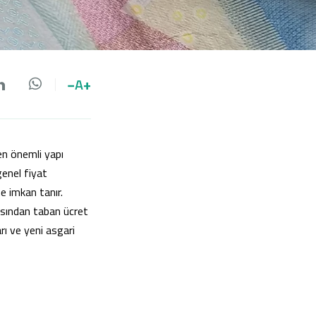
−
A
+
da paylaş
 paylaş
LinkedIn'de paylaş
Whatsapp'da paylaş
en önemli yapı
genel fiyat
e imkan tanır.
ısından taban ücret
rı ve yeni asgari