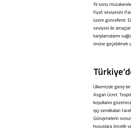
Yıl sonu müzakereler
fiyat seviyesini ifa
üzere güncellenir. 
seviyesi ile amaçlan
karşılamalarını sağ
önüne geçebilmek ve
Türkiye’d
Ülkemizde geniş bir 
Asgari Ücret Tespi
koşullarını gözetec
işçi sendikaları ta
Görüşmelerin sonund
hususlara öncelik ve