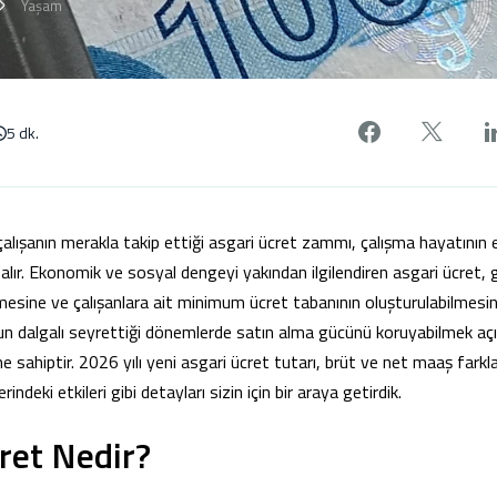
Yaşam
Facebook'
X'de
5 dk.
 çalışanın merakla takip ettiği asgari ücret zammı, çalışma hayatının 
 alır. Ekonomik ve sosyal dengeyi yakından ilgilendiren asgari ücret, 
nmesine ve çalışanlara ait minimum ücret tabanının oluşturulabilmesin
un dalgalı seyrettiği dönemlerde satın alma gücünü koruyabilmek aç
e sahiptir. 2026 yılı yeni asgari ücret tutarı, brüt ve net maaş farkla
ndeki etkileri gibi detayları sizin için bir araya getirdik.
ret Nedir?