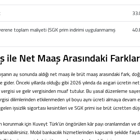
t
33.
şverene toplam maliyeti (SGK prim indirimi uygulanmamış
40.
 ile Net Maaş Arasındaki Farklar
çalışanın ay sonunda aldığı net maaş ile brüt maaş arasındaki fark, do
ne gider. Önceki yıllarda olduğu gibi 2026 yılında da asgari ücretin ne
vergisi ve gelir vergisinden muaf tutulur. Bu yasal düzenleme saye
 vergisi dilimlerinden etkilenmeden yıl boyu aynı ücreti almaya devam
 gelen işsizlik sigortası kesintileri ve SGK primi ise brüt ücretten düş
 korunmak için Kuveyt Türk’ün öngörülen kâr payı oranlarından ve dij
rlanabilirsiniz. Mobil bankacılık hizmetlerinden kapsamlı şekilde fayda