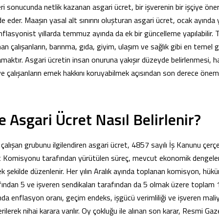
i sonucunda netlik kazanan asgari ücret, bir işverenin bir işçiye öne
de eder. Maaşın yasal alt sınırını oluşturan asgari ücret, ocak ayında 
Enflasyonist yıllarda temmuz ayında da ek bir güncelleme yapılabilir.
an çalışanların, barınma, gıda, giyim, ulaşım ve sağlık gibi en temel g
lamaktır. Asgari ücretin insan onuruna yakışır düzeyde belirlenmesi, h
 çalışanların emek hakkını koruyabilmek açısından son derece önemli
e Asgari Ücret Nasıl Belirlenir?
çalışan grubunu ilgilendiren asgari ücret, 4857 sayılı İş Kanunu çerçev
t Komisyonu tarafından yürütülen süreç, mevcut ekonomik dengeler
ek şekilde düzenlenir. Her yılın Aralık ayında toplanan komisyon, hük
rafından 5 ve işveren sendikaları tarafından da 5 olmak üzere toplam 
a enflasyon oranı, geçim endeks, işgücü verimliliği ve işveren maliye
rilerek nihai karara varılır. Oy çokluğu ile alınan son karar, Resmi Ga