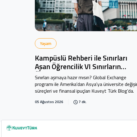
Yaşam
Kampüslü Rehberi ile Sınırları
Aşan Öğrencilik VI Sınırların
Ötesinde: Global Exchange
Sınırları aşmaya hazır mısın? Global Exchange
programı ile Amerika'dan Asya'ya üniversite değiş
süreçleri ve finansal ipuçları Kuveyt Türk Blog'da.
05 Ağustos 2026
7 dk.