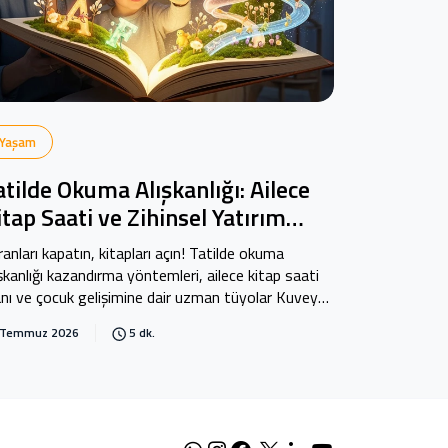
Yaşam
atilde Okuma Alışkanlığı: Ailece
itap Saati ve Zihinsel Yatırım
ehberi
ranları kapatın, kitapları açın! Tatilde okuma
ışkanlığı kazandırma yöntemleri, ailece kitap saati
anı ve çocuk gelişimine dair uzman tüyolar Kuveyt
rk Blog'da.
 Temmuz 2026
5 dk.