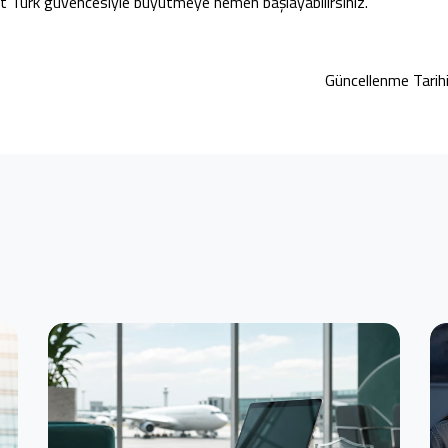
eyt Türk güvencesiyle büyütmeye hemen başlayabilirsiniz.
Güncellenme Tari