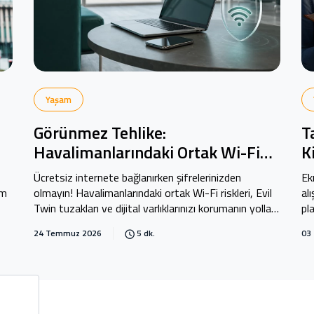
Yaşam
Görünmez Tehlike:
T
Havalimanlarındaki Ortak Wi-Fi
K
Ağları Ne Kadar Güvenli?
R
Ücretsiz internete bağlanırken şifrelerinizden
Ek
im
olmayın! Havalimanlarındaki ortak Wi-Fi riskleri, Evil
al
Twin tuzakları ve dijital varlıklarınızı korumanın yolları
pl
Kuveyt Türk Blog'da.
Tü
24 Temmuz 2026
5 dk.
03