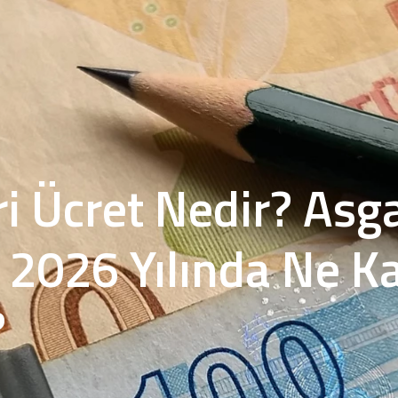
i Ücret Nedir? Asga
 2026 Yılında Ne K
?