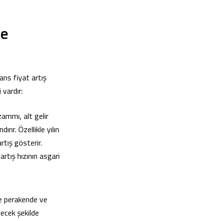
ve
ans fiyat artış
 vardır:
ammı, alt gelir
ırır. Özellikle yılın
rtış gösterir.
artış hızının asgari
le perakende ve
yecek şekilde