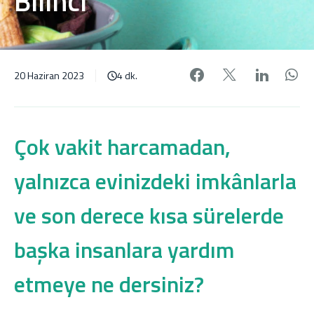
Bilinci
Facebook'da pa
X'de payl
Linke
W
20 Haziran 2023
4 dk.
Çok vakit harcamadan,
yalnızca evinizdeki imkânlarla
ve son derece kısa sürelerde
başka insanlara yardım
etmeye ne dersiniz?