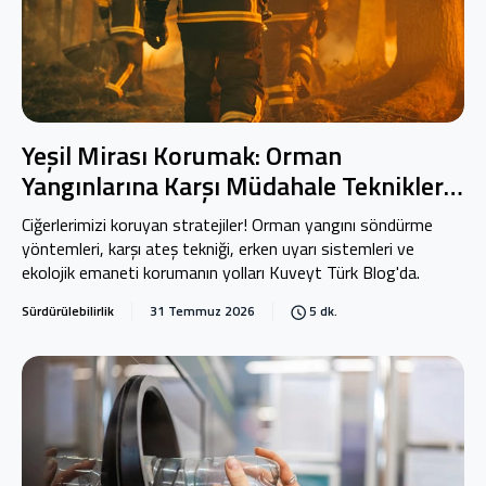
Yeşil Mirası Korumak: Orman
Yangınlarına Karşı Müdahale Teknikleri
ve Ekosistem Stratejisi
Ciğerlerimizi koruyan stratejiler! Orman yangını söndürme
yöntemleri, karşı ateş tekniği, erken uyarı sistemleri ve
ekolojik emaneti korumanın yolları Kuveyt Türk Blog'da.
Sürdürülebilirlik
31 Temmuz 2026
5 dk.