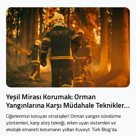
Yeşil Mirası Korumak: Orman
Yangınlarına Karşı Müdahale Teknikleri
ve Ekosistem Stratejisi
Ciğerlerimizi koruyan stratejiler! Orman yangını söndürme
yöntemleri, karşı ateş tekniği, erken uyarı sistemleri ve
ekolojik emaneti korumanın yolları Kuveyt Türk Blog'da.