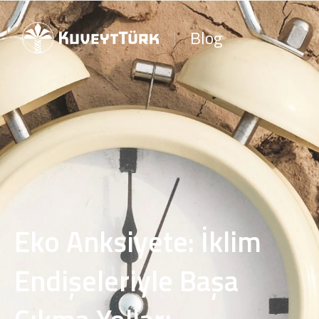
Blog
Eko Anksiyete: İklim
Endişeleriyle Başa