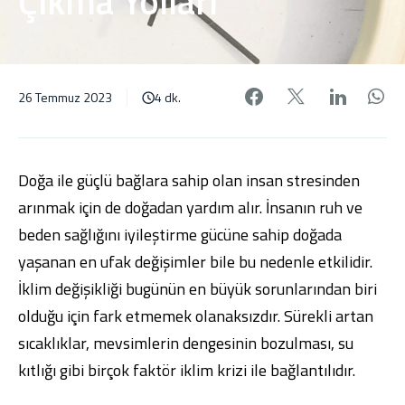
Çıkma Yolları
Facebook'da pa
X'de payl
Linke
W
26 Temmuz 2023
4 dk.
Doğa ile güçlü bağlara sahip olan insan stresinden
arınmak için de doğadan yardım alır. İnsanın ruh ve
beden sağlığını iyileştirme gücüne sahip doğada
yaşanan en ufak değişimler bile bu nedenle etkilidir.
İklim değişikliği bugünün en büyük sorunlarından biri
olduğu için fark etmemek olanaksızdır. Sürekli artan
sıcaklıklar, mevsimlerin dengesinin bozulması, su
kıtlığı gibi birçok faktör iklim krizi ile bağlantılıdır.