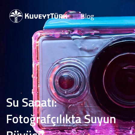
Blog
Su Sanatı:
Fotoğrafçılıkta Suyun