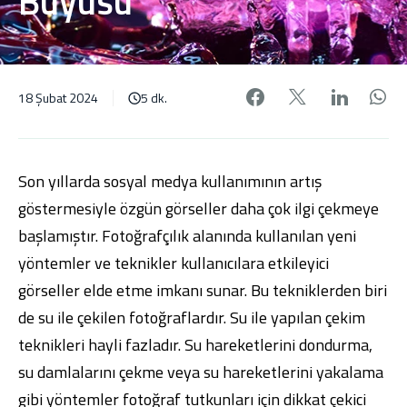
Büyüsü
Facebook'da pa
X'de payl
Linke
W
18 Şubat 2024
5 dk.
Son yıllarda sosyal medya kullanımının artış
göstermesiyle özgün görseller daha çok ilgi çekmeye
başlamıştır. Fotoğrafçılık alanında kullanılan yeni
yöntemler ve teknikler kullanıcılara etkileyici
görseller elde etme imkanı sunar. Bu tekniklerden biri
de su ile çekilen fotoğraflardır. Su ile yapılan çekim
teknikleri hayli fazladır. Su hareketlerini dondurma,
su damlalarını çekme veya su hareketlerini yakalama
gibi yöntemler fotoğraf tutkunları için dikkat çekici