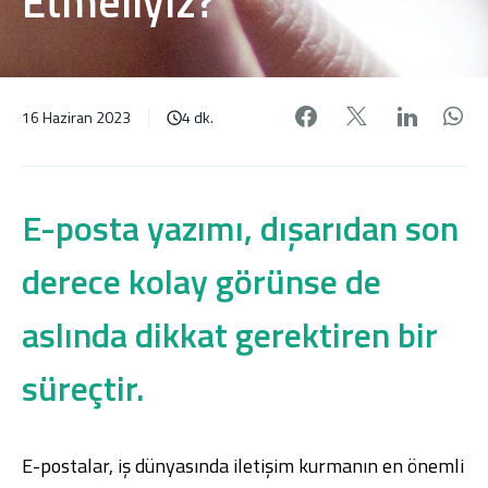
Etmeliyiz?
Facebook'da pa
X'de payl
Linke
W
16 Haziran 2023
4 dk.
E-posta yazımı, dışarıdan son
derece kolay görünse de
aslında dikkat gerektiren bir
süreçtir.
E-postalar, iş dünyasında iletişim kurmanın en önemli