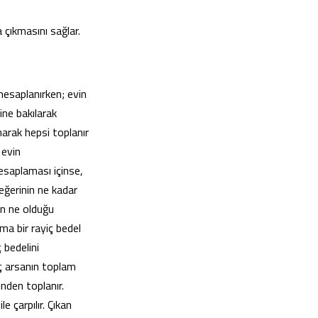
 çıkmasını sağlar.
 hesaplanırken; evin
ine bakılarak
narak hepsi toplanır
 evin
hesaplaması içinse,
eğerinin ne kadar
nın ne olduğu
ama bir rayiç bedel
 bedelini
üç arsanın toplam
nden toplanır.
 çarpılır. Çıkan