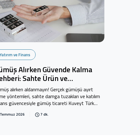
Yatırım ve Finans
ümüş Alırken Güvende Kalma
ehberi: Sahte Ürün ve
olandırıcılıktan Korunma Yolları
müş alırken aldanmayın! Gerçek gümüşü ayırt
me yöntemleri, sahte damga tuzakları ve katılım
nans güvencesiyle gümüş ticareti Kuveyt Türk
og'da.
 Temmuz 2026
7 dk.