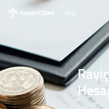
Blog
Rayiç
Hesap