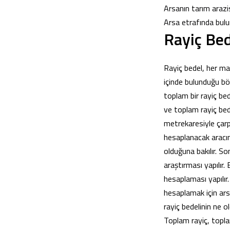
Arsanın tarım arazis
Arsa etrafında bulu
Rayiç Be
Rayiç bedel, her mal
içinde bulunduğu böl
toplam bir rayiç bed
ve toplam rayiç bed
metrekaresiyle çarpı
hesaplanacak aracın
olduğuna bakılır. So
araştırması yapılır.
hesaplaması yapılır.
hesaplamak için ars
rayiç bedelinin ne 
Toplam rayiç, topla