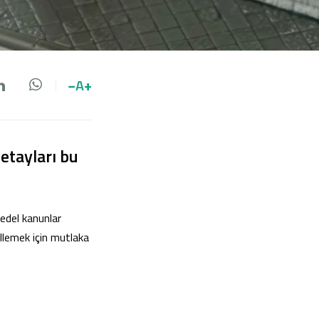
−
A
+
da paylaş
 paylaş
LinkedIn'de paylaş
Whatsapp'da paylaş
etayları bu
bedel kanunlar
ellemek için mutlaka