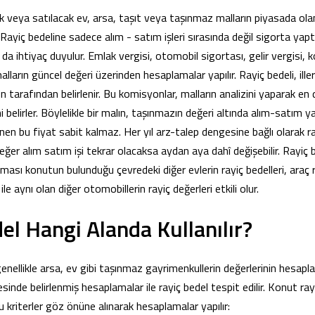
ak veya satılacak ev, arsa, taşıt veya taşınmaz malların piyasada ola
r. Rayiç bedeline sadece alım - satım işleri sırasında değil sigorta ya
da ihtiyaç duyulur. Emlak vergisi, otomobil sigortası, gelir vergisi, k
alların güncel değeri üzerinden hesaplamalar yapılır. Rayiç bedeli, illeri
 tarafından belirlenir. Bu komisyonlar, malların analizini yaparak en
i belirler. Böylelikle bir malın, taşınmazın değeri altında alım-satım 
lenen bu fiyat sabit kalmaz. Her yıl arz-talep dengesine bağlı olarak r
 eğer alım satım işi tekrar olacaksa aydan aya dahî değişebilir. Rayiç b
ması konutun bulunduğu çevredeki diğer evlerin rayiç bedelleri, araç
le aynı olan diğer otomobillerin rayiç değerleri etkili olur.
el Hangi Alanda Kullanılır?
 genellikle arsa, ev gibi taşınmaz gayrimenkullerin değerlerinin hesa
sinde belirlenmiş hesaplamalar ile rayiç bedel tespit edilir. Konut ray
 kriterler göz önüne alınarak hesaplamalar yapılır: