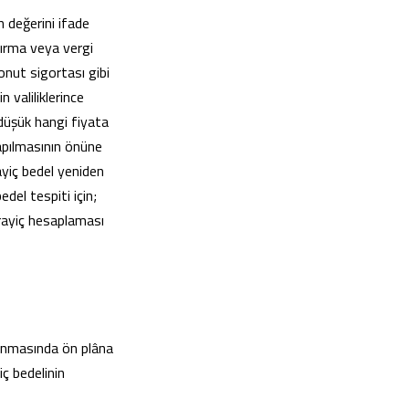
n değerini ifade
ptırma veya vergi
onut sigortası gibi
n valiliklerince
 düşük hangi fiyata
yapılmasının önüne
ayiç bedel yeniden
edel tespiti için;
 rayiç hesaplaması
planmasında ön plâna
iç bedelinin