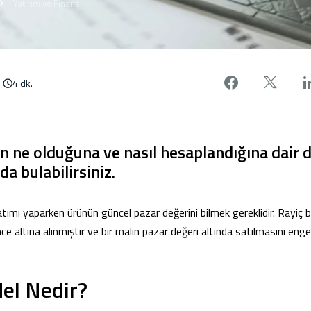
Yatırım ve Finans
Facebook'
X'de
4 dk.
in ne olduğuna ve nasıl hesaplandığına dair d
a bulabilirsiniz.
tımı yaparken ürünün güncel pazar değerini bilmek gereklidir. Rayiç 
e altına alınmıştır ve bir malın pazar değeri altında satılmasını eng
el Nedir?