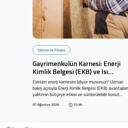
Yatırım ve Finans
Gayrimenkulün Karnesi: Enerji
Kimlik Belgesi (EKB) ve Isı
Yalıtımının Finansal Stratejisi
Evinizin enerji karnesini biliyor musunuz? Uzman
bakış açısıyla Enerji Kimlik Belgesi (EKB) avantajları
yalıtımın bütçeye etkisi ve sürdürülebilir konut
finansmanı Kuveyt Türk Blog'da.
07 Ağustos 2026
10 dk.