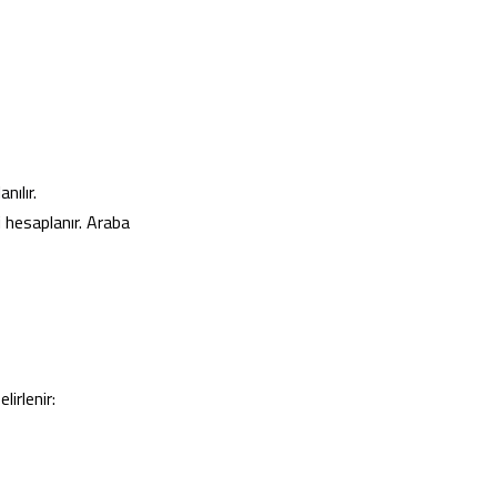
nılır.
i hesaplanır. Araba
irlenir: