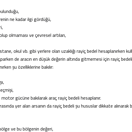
bulunduğu,
enin ne kadar ilgi gördüğü,
i,
 olup olmaması ve çevresel artıları,
ane, okul vb. gibi yerlere olan uzaklığı rayiç bedel hesaplanırken kulla
aparken de aracın en düşük değerin altında gitmemesi için rayiç bedel
ırken şu özelliklerine bakılır:
şı,
eçmişi,
e motor gücüne bakılarak araç rayiç bedeli hesaplanır.
sında yer alan arsanın da rayiç bedeli şu hususlar dikkate alınarak bel
ölge ve bu bölgenin değeri,