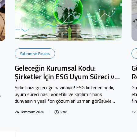
Yatırım ve Finans
Geleceğin Kurumsal Kodu:
G
Şirketler İçin ESG Uyum Süreci ve
R
Sürdürülebilir Dönüşüm
D
Şirketinizi geleceğe hazırlayın! ESG kriterleri nedir,
Gü
,
uyum süreci nasıl yönetilir ve katılım finans
et
dünyasının yeşil fon çözümleri uzman görüşüyle
fi
Kuveyt Türk Blog'da.
Bl
24 Temmuz 2026
5 dk.
17