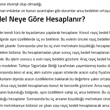
ine elverişli olup olmadığı,
nan imkânlar ve bunun avantajları gibi durumlar arsa bedelinin ortaya
del Neye Göre Hesaplanır?
ın kendi türü ile kıyaslaması yapılarak hesaplanır. Konut rayiç bedeli
gede aynı özelliklerde üç ev belirlenir. Bu evlerin önceki rayiç bedeller
eli çıkarılır. Sonrasında yine bu üç evin metrekare büyüklüğü hesapla
eline bölünür. Bu hesaplamadan çıkan sonuç rayiç bedeli hesaplanan
lır. Bu işlem sonucu o evin rayiç bedelini gösterir. Araç rayiç bedeli 
 modelinin Türkiye Sigortalar Birliği tarafından yayımlanmış kasko d
nrasında ikinci el araç alım satımı yapan sitelerde aracın satış fiyatı
 Bunların dışında aracın özelliklerine bakılarak bu değerlere yakın ortal
 Arsa rayiç bedeli hesaplaması konut ile benzerlik gösterir. Arsa rayiç
anın bulunduğu bölgede, aynı özelliklere sahip üç arsa belirlenir. Bu 
olduğu hesaplanır. Sonrasında bu üç arsanın büyüklüğü metrekare cinsi
m metrekareye bölünür ve çıkan sayı rayiç bedeli hesaplanacak arsa ile