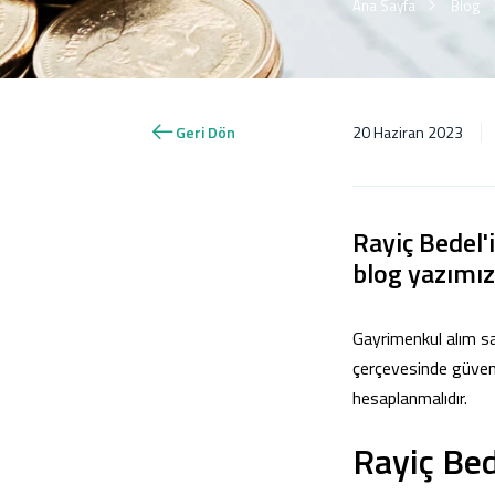
Ana Sayfa
Blog
Geri Dön
20 Haziran 2023
Rayiç Bedel'
blog yazımızd
Gayrimenkul alım sa
çerçevesinde güvenc
hesaplanmalıdır.
Rayiç Bed