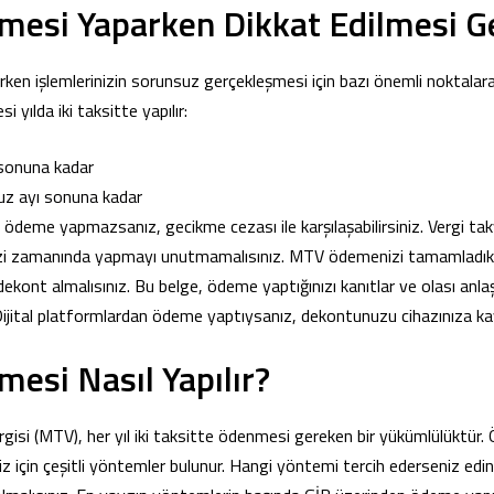
esi Yaparken Dikkat Edilmesi G
en işlemlerinizin sorunsuz gerçekleşmesi için bazı önemli noktalar
 yılda iki taksitte yapılır:
ı sonuna kadar
uz ayı sonuna kadar
a ödeme yapmazsanız, gecikme cezası ile karşılaşabilirsiniz. Vergi tak
izi zamanında yapmayı unutmamalısınız. MTV ödemenizi tamamladı
dekont almalısınız. Bu belge, ödeme yaptığınızı kanıtlar ve olası an
r. Dijital platformlardan ödeme yaptıysanız, dekontunuzu cihazınıza kay
esi Nasıl Yapılır?
rgisi (MTV), her yıl iki taksitte ödenmesi gereken bir yükümlülüktür.
z için çeşitli yöntemler bulunur. Hangi yöntemi tercih ederseniz edin, 