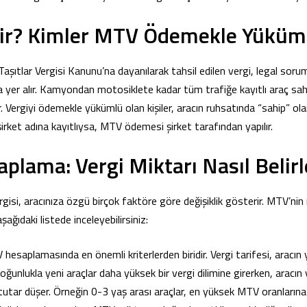
r? Kimler MTV Ödemekle Yüküm
aşıtlar Vergisi Kanunu’na dayanılarak tahsil edilen vergi, legal sorum
rda yer alır. Kamyondan motosiklete kadar tüm trafiğe kayıtlı araç sa
 Vergiyi ödemekle yükümlü olan kişiler, aracın ruhsatında “sahip” ol
ç şirket adına kayıtlıysa, MTV ödemesi şirket tarafından yapılır.
lama: Vergi Miktarı Nasıl Belirl
gisi, aracınıza özgü birçok faktöre göre değişiklik gösterir. MTV’nin
aşağıdaki listede inceleyebilirsiniz:
 hesaplamasında en önemli kriterlerden biridir. Vergi tarifesi, aracın 
Çoğunlukla yeni araçlar daha yüksek bir vergi dilimine girerken, aracın y
tar düşer. Örneğin 0-3 yaş arası araçlar, en yüksek MTV oranlarına 