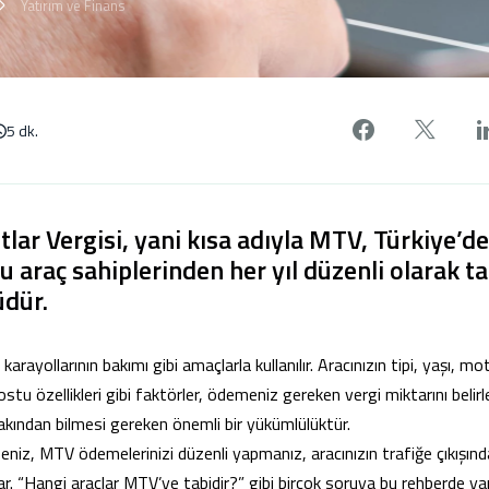
Yatırım ve Finans
Facebook'
X'de
5 dk.
tlar Vergisi, yani kısa adıyla MTV, Türkiye’d
 araç sahiplerinden her yıl düzenli olarak ta
üdür.
karayollarının bakımı gibi amaçlarla kullanılır. Aracınızın tipi, yaşı, m
tu özellikleri gibi faktörler, ödemeniz gereken vergi miktarını belirl
yakından bilmesi gereken önemli bir yükümlülüktür.
seniz, MTV ödemelerinizi düzenli yapmanız, aracınızın trafiğe çıkışınd
. “Hangi araçlar MTV’ye tabidir?” gibi birçok soruya bu rehberde yanıt