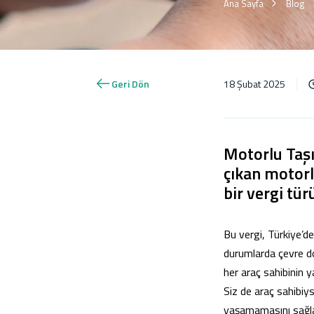
Ana Sayfa
Blog
Geri Dön
18 Şubat 2025
Motorlu Taşı
çıkan motorlu
bir vergi tür
Bu vergi, Türkiye’de 
durumlarda çevre dos
her araç sahibinin 
Siz de araç sahibiy
yaşamamasını sağlar