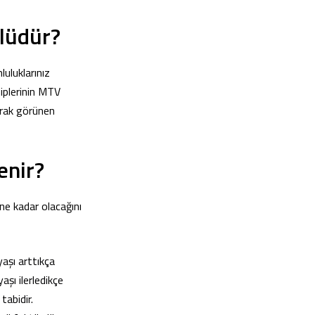
lüdür?
luluklarınız
hiplerinin MTV
arak görünen
enir?
 ne kadar olacağını
yaşı arttıkça
aşı ilerledikçe
tabidir.