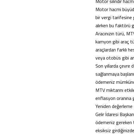
Motor silindir hacm
Motor hacmi büyüdük
bir vergi tarifesine
alırken bu faktörü 
Aracınızın türü, MT
kamyon gibi araç türl
araçlardan farklı h
veya otobüs gibi araç
Son yıllarda çevre do
sağlanmaya başlanmı
ödemeniz mümkünd
MTV miktarını etkile
enflasyon oranına gö
Yeniden değerleme or
Gelir İdaresi Başkan
ödemeniz gereken tut
eksiksiz girdiğinizde