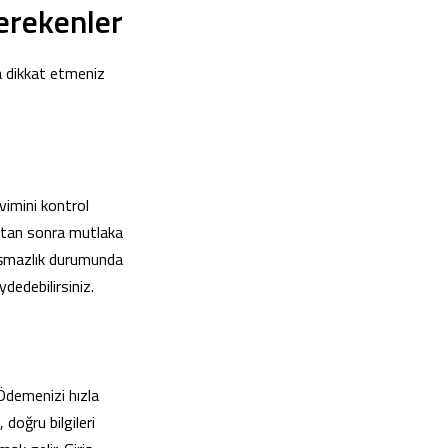
erekenler
a dikkat etmeniz
vimini kontrol
ktan sonra mutlaka
laşmazlık durumunda
dedebilirsiniz.
 Ödemenizi hızla
doğru bilgileri