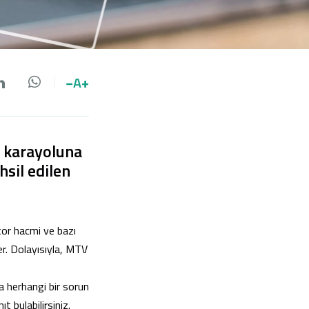
−
A
+
da paylaş
 paylaş
LinkedIn'de paylaş
Whatsapp'da paylaş
e karayoluna
hsil edilen
otor hacmi ve bazı
er. Dolayısıyla, MTV
a herhangi bir sorun
 bulabilirsiniz.