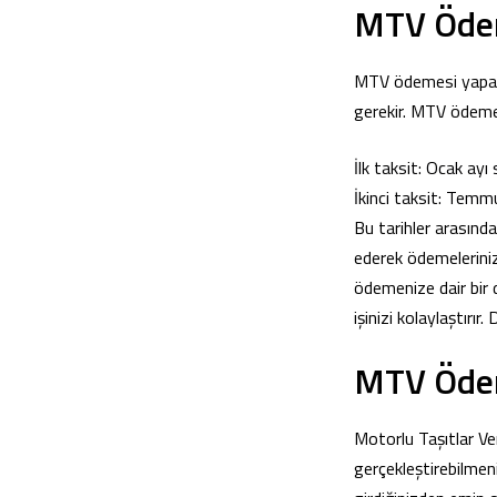
MTV Ödem
MTV ödemesi yapark
gerekir. MTV ödemesi
İlk taksit: Ocak ay
İkinci taksit: Temm
Bu tarihler arasınd
ederek ödemelerin
ödemenize dair bir 
işinizi kolaylaştırı
MTV Ödem
Motorlu Taşıtlar Ve
gerçekleştirebilmeni