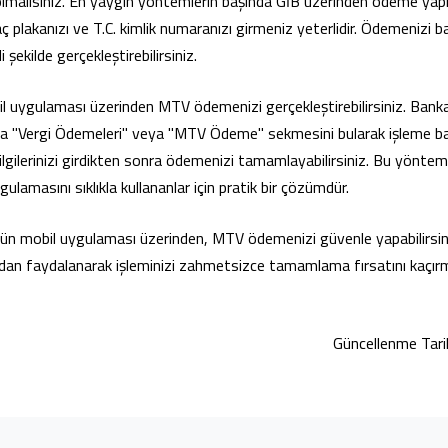
olmalısınız. En yaygın yöntemlerin başında GİB üzerinden ödeme yapma
ç plakanızı ve T.C. kimlik numaranızı girmeniz yeterlidir. Ödemenizi b
i şekilde gerçekleştirebilirsiniz.
l uygulaması üzerinden MTV ödemenizi gerçekleştirebilirsiniz. Ban
ra "Vergi Ödemeleri" veya "MTV Ödeme" sekmesini bularak işleme başl
bilgilerinizi girdikten sonra ödemenizi tamamlayabilirsiniz. Bu yöntem,
ulamasını sıklıkla kullananlar için pratik bir çözümdür.
’ün mobil uygulaması üzerinden, MTV ödemenizi güvenle yapabilirsin
rdan faydalanarak işleminizi zahmetsizce tamamlama fırsatını kaçır
Güncellenme Tari