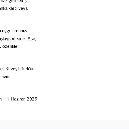
k gelir. Giriş
anka kartı veya
ka uygulamanıza
ayabilirsiniz. Araç
 özellikle
iz. Kuveyt Türk’ün
mayın!
hi: 11 Haziran 2026