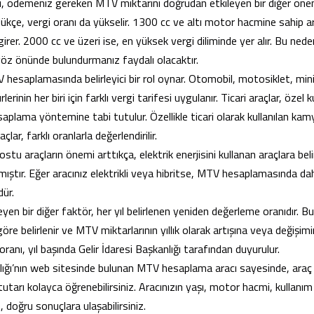
i, ödemeniz gereken MTV miktarını doğrudan etkileyen bir diğer önem
çe, vergi oranı da yükselir. 1300 cc ve altı motor hacmine sahip ar
 girer. 2000 cc ve üzeri ise, en yüksek vergi diliminde yer alır. Bu ned
göz önünde bulundurmanız faydalı olacaktır.
V hesaplamasında belirleyici bir rol oynar. Otomobil, motosiklet, mi
erinin her biri için farklı vergi tarifesi uygulanır. Ticari araçlar, özel k
esaplama yöntemine tabi tutulur. Özellikle ticari olarak kullanılan k
lar, farklı oranlarla değerlendirilir.
stu araçların önemi arttıkça, elektrik enerjisini kullanan araçlara belir
ştır. Eğer aracınız elektrikli veya hibritse, MTV hesaplamasında da
ür.
yen bir diğer faktör, her yıl belirlenen yeniden değerleme oranıdır. B
re belirlenir ve MTV miktarlarının yıllık olarak artışına veya değişim
anı, yıl başında Gelir İdaresi Başkanlığı tarafından duyurulur.
lığı’nın web sitesinde bulunan MTV hesaplama aracı sayesinde, araç bi
arı kolayca öğrenebilirsiniz. Aracınızın yaşı, motor hacmi, kullanım a
, doğru sonuçlara ulaşabilirsiniz.