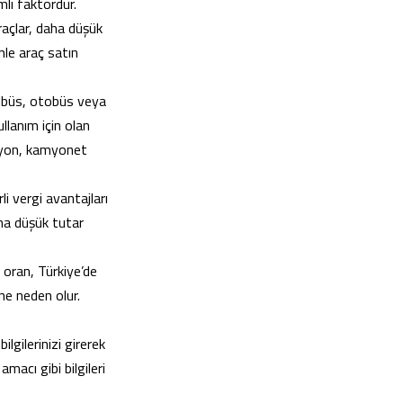
li faktördür.
açlar, daha düşük
enle araç satın
nibüs, otobüs veya
ullanım için olan
amyon, kamyonet
li vergi avantajları
ha düşük tutar
u oran, Türkiye’de
ine neden olur.
lgilerinizi girerek
macı gibi bilgileri