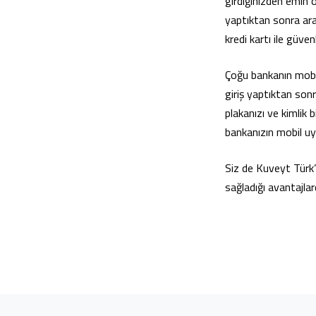
girdiğinizden emin 
yaptıktan sonra ara
kredi kartı ile güvenl
Çoğu bankanın mobi
giriş yaptıktan son
plakanızı ve kimlik 
bankanızın mobil uyg
Siz de Kuveyt Türk
sağladığı avantajla