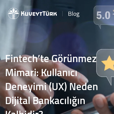
Blog
Fintech’te Görünmez
Mimari: Kullanıcı
Deneyimi (UX) Neden
Dijital Bankacılığın