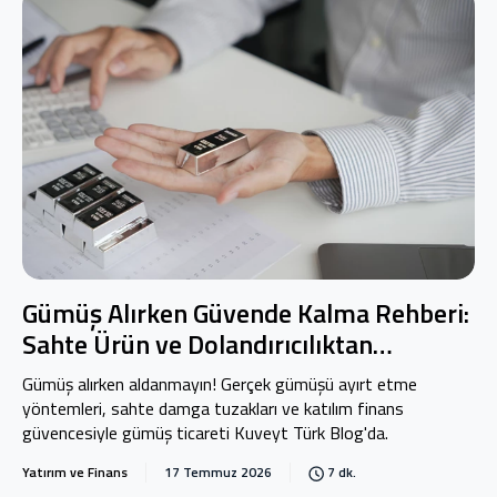
Gümüş Alırken Güvende Kalma Rehberi:
Sahte Ürün ve Dolandırıcılıktan
Korunma Yolları
Gümüş alırken aldanmayın! Gerçek gümüşü ayırt etme
yöntemleri, sahte damga tuzakları ve katılım finans
güvencesiyle gümüş ticareti Kuveyt Türk Blog'da.
Yatırım ve Finans
17 Temmuz 2026
7 dk.