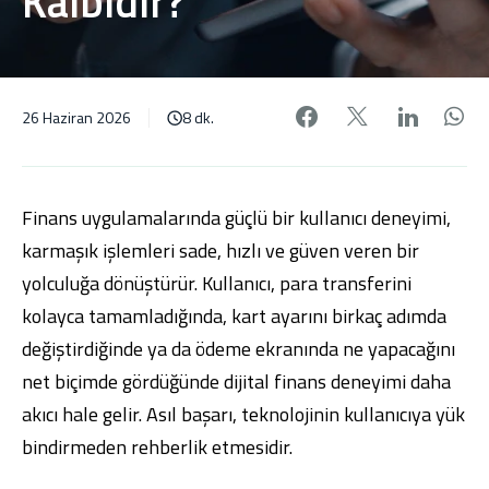
Kalbidir?
Facebook'da pa
X'de payl
Linke
W
26 Haziran 2026
8 dk.
Finans uygulamalarında güçlü bir kullanıcı deneyimi,
karmaşık işlemleri sade, hızlı ve güven veren bir
yolculuğa dönüştürür. Kullanıcı, para transferini
kolayca tamamladığında, kart ayarını birkaç adımda
değiştirdiğinde ya da ödeme ekranında ne yapacağını
net biçimde gördüğünde dijital finans deneyimi daha
akıcı hale gelir. Asıl başarı, teknolojinin kullanıcıya yük
bindirmeden rehberlik etmesidir.