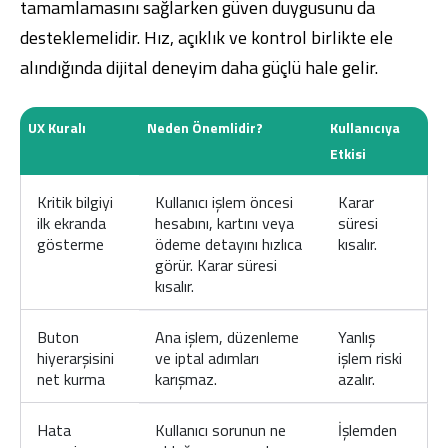
tamamlamasını sağlarken güven duygusunu da
desteklemelidir. Hız, açıklık ve kontrol birlikte ele
alındığında dijital deneyim daha güçlü hale gelir.
UX Kuralı
Neden Önemlidir?
Kullanıcıya
Etkisi
Kritik bilgiyi
Kullanıcı işlem öncesi
Karar
ilk ekranda
hesabını, kartını veya
süresi
gösterme
ödeme detayını hızlıca
kısalır.
görür. Karar süresi
kısalır.
Buton
Ana işlem, düzenleme
Yanlış
hiyerarşisini
ve iptal adımları
işlem riski
net kurma
karışmaz.
azalır.
Hata
Kullanıcı sorunun ne
İşlemden