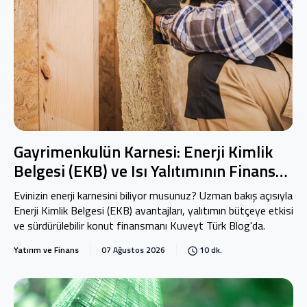
Gayrimenkulün Karnesi: Enerji Kimlik
Belgesi (EKB) ve Isı Yalıtımının Finansal
Stratejisi
Evinizin enerji karnesini biliyor musunuz? Uzman bakış açısıyla
Enerji Kimlik Belgesi (EKB) avantajları, yalıtımın bütçeye etkisi
ve sürdürülebilir konut finansmanı Kuveyt Türk Blog'da.
Yatırım ve Finans
07 Ağustos 2026
10 dk.