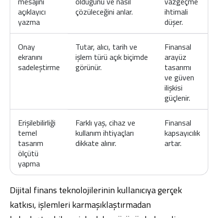
mesajını
olduğunu ve nasıl
vazgeçme
açıklayıcı
çözüleceğini anlar.
ihtimali
yazma
düşer.
Onay
Tutar, alıcı, tarih ve
Finansal
ekranını
işlem türü açık biçimde
arayüz
sadeleştirme
görünür.
tasarımı
ve güven
ilişkisi
güçlenir.
Erişilebilirliği
Farklı yaş, cihaz ve
Finansal
temel
kullanım ihtiyaçları
kapsayıcılık
tasarım
dikkate alınır.
artar.
ölçütü
yapma
Dijital finans teknolojilerinin kullanıcıya gerçek
katkısı, işlemleri karmaşıklaştırmadan