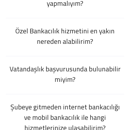
yapmalıyım?
Özel Bankacılık hizmetini en yakın
nereden alabilirim?
Dijital Bankacılık
Hakkımızda
Finans Portalı
Yatırımcı İlişkileri
Şube ve ATM’ler
İletişim
Ürün ve Hizmet Ücretleri
English
العربية
Dijital Bankacılık
Hakkımızda
Finans Portalı
Yatırımcı İlişkileri
Şube ve ATM’ler
İletişim
Ürün ve Hizmet Ücretleri
Vatandaşlık başvurusunda bulunabilir
English
العربية
miyim?
Şubeye gitmeden internet bankacılığı
ve mobil bankacılık ile hangi
hizmetlerinize ulaşabilirim?