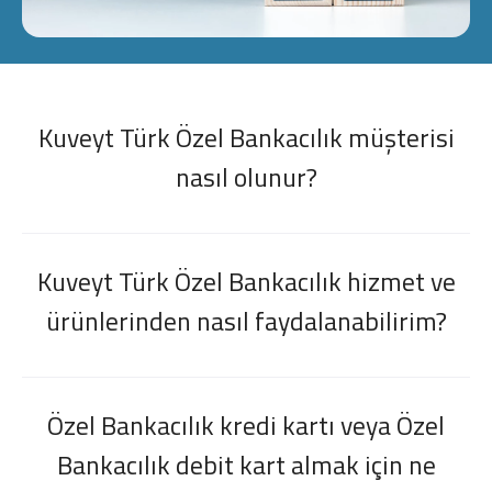
Konut Finansmanı
Yatırım Fonları
Kuveyt Türk Özel Bankacılık müşterisi
nasıl olunur?
Ticari Kartlar
Kuveyt Türk Özel Bankacılık hizmet ve
Tarım Finansmanı
ürünlerinden nasıl faydalanabilirim?
Leasing
Yatırım
Özel Bankacılık kredi kartı veya Özel
Bankacılık debit kart almak için ne