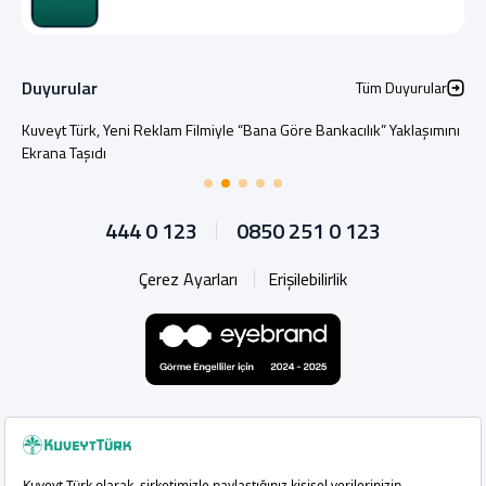
Duyurular
Tüm Duyurular
Kuveyt Türk, Yeni Reklam Filmiyle “Bana Göre Bankacılık” Yaklaşımını
Ekrana Taşıdı
444 0 123
0850 251 0 123
Çerez Ayarları
Erişilebilirlik
Whatsapp
Instagram
Facebook
X
Linkedin
YouTu