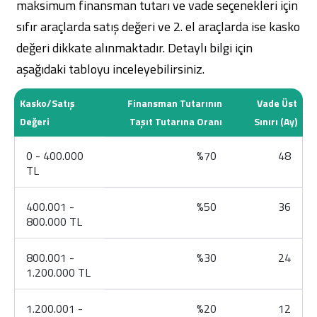
maksimum finansman tutarı ve vade seçenekleri için
sıfır araçlarda satış değeri ve 2. el araçlarda ise kasko
değeri dikkate alınmaktadır. Detaylı bilgi için
aşağıdaki tabloyu inceleyebilirsiniz.
Kasko/Satış
Finansman Tutarının
Vade Üst
Değeri
Taşıt Tutarına Oranı
Sınırı (Ay)
0 - 400.000
%70
48
TL
400.001 -
%50
36
800.000 TL
800.001 -
%30
24
1.200.000 TL
1.200.001 -
%20
12