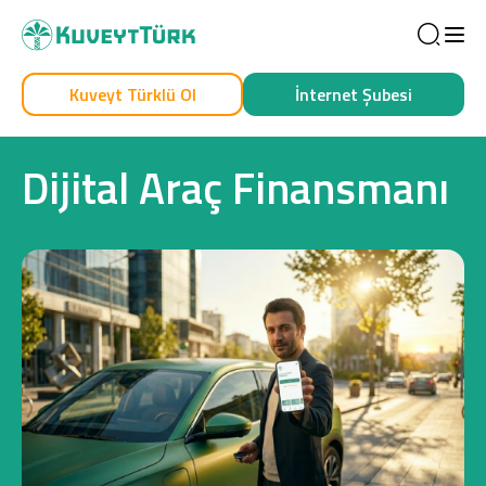
Sea
Kuveyt Türklü Ol
İnternet Şubesi
Kendim İçin
İşim İçin
Dijital Araç Finansmanı
Sağlam Kart
Araç Finansmanı