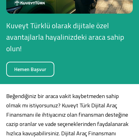
Konut Finansmanı
Yatırım Fonları
Kuveyt Türklü olarak dijitale özel
avantajlarla hayalinizdeki araca sahip
olun!
Ticari Kartlar
Hemen Başvur
Tarım Finansmanı
Leasing
Beğendiğiniz bir araca vakit kaybetmeden sahip
olmak mı istiyorsunuz? Kuveyt Türk Dijital Araç
Yatırım
Finansmanı ile ihtiyacınız olan finansman desteğine
cazip oranlar ve vade seçeneklerinden faydalanarak
hızlıca kavuşabilirsiniz. Dijital Araç Finansmanı