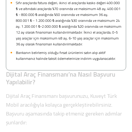
Sıfır araçlarda fatura değeri, ikinci el araçlarda kasko değeri 400.000
₺ ve altındaki araçlarda %70 oranında ve maksimum 48 ay, 400.001
₺ - 800.000 ₺ aralığında %50 oranında ve maksimum 36 ay,
800.001 ₺ - 1.200.000 ₺ aralığında %30 oranında ve maksimum 24
ay, 1.200.001 ₺-2.000.000 ₺ aralığında %20 oranında ve maksimum
12 ay olarak finansman kullandırılmaktadır. İkinci el araçlarda; 0-5
yaş araçlar için maksimum 48 ay, 6-10 yaş araçlar için maksimum
36 ay olarak finansman kullandırılmaktadır.
Bankanın belirlemiş olduğu fırsat ürünlerini satın alıp aktif
kullanmanız halinde taksit ödemelerinize indirim uygulanacaktır.
Dijital Araç Finansmanı’na Nasıl Başvuru
Yapılabilir?
Dijital Araç Finansmanı başvurunuzu,
Kuveyt Türk
Mobil
aracılığıyla kolayca gerçekleştirebilirsiniz.
Başvuru aşamasında takip etmeniz gereken adımlar
şunlardır: