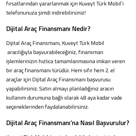
fırsatlarından yararlanmak için
Kuveyt Türk Mobil
’i
telefonunuza şimdi indirebilirsiniz!
Dijital Araç Finansmanı Nedir?
Dijital Bankacılık
Hakkımızda
Finans Portalı
Yatırımcı İlişkileri
Dijital Araç Finansmanı,
Kuveyt Türk Mobil
Şube ve ATM’ler
İletişim
Ürün ve Hizmet Ücretleri
aracılığıyla başvurabileceğiniz, finansman
English
العربية
işlemlerinizin hızlıca tamamlanmasına imkan veren
Dijital Bankacılık
Hakkımızda
Finans Portalı
Yatırımcı İlişkileri
Şube ve ATM’ler
İletişim
Ürün ve Hizmet Ücretleri
bir araç finansmanı türüdür. Hem sıfır hem 2. el
English
العربية
araçlar için Dijital Araç Finansmanı başvurusu
yapabilirsiniz. Satın almayı planladığınız aracın
kullanım durumuna bağlı olarak 48 aya kadar vade
seçeneklerinden faydalanabilirsiniz.
Dijital Araç Finansmanı’na Nasıl Başvurulur?