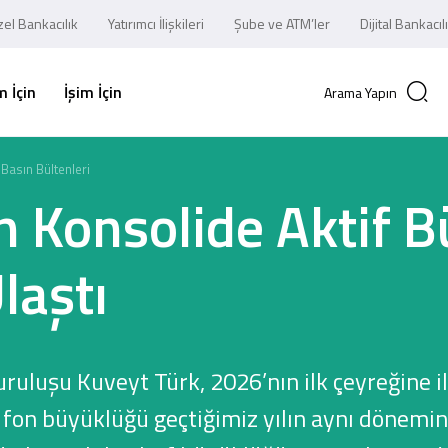
el Bankacılık
Yatırımcı İlişkileri
Şube ve ATM’ler
Dijital Bankacıl
 İçin
İşim İçin
Arama Yapın
Basın Bültenleri
n Konsolide Aktif 
laştı
uruluşu Kuveyt Türk, 2026’nın ilk çeyreğine il
ğı fon büyüklüğü geçtiğimiz yılın aynı dönemi