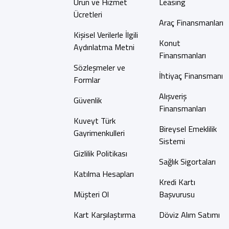
Ürün ve Hizmet
Leasing
Ücretleri
Araç Finansmanları
Kişisel Verilerle İlgili
Konut
Aydınlatma Metni
Finansmanları
Sözleşmeler ve
İhtiyaç Finansmanı
Formlar
Alışveriş
Güvenlik
Finansmanları
Kuveyt Türk
Bireysel Emeklilik
Gayrimenkulleri
Sistemi
Gizlilik Politikası
Sağlık Sigortaları
Katılma Hesapları
Kredi Kartı
Müşteri Ol
Başvurusu
Kart Karşılaştırma
Döviz Alım Satımı