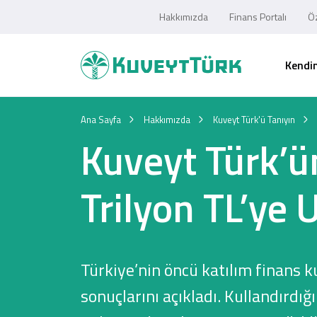
Hakkımızda
Finans Portalı
Öz
Kendim
Ana Sayfa
Hakkımızda
Kuveyt Türk'ü Tanıyın
Kuveyt Türk’ü
Trilyon TL’ye U
Türkiye’nin öncü katılım finans k
sonuçlarını açıkladı. Kullandırdı