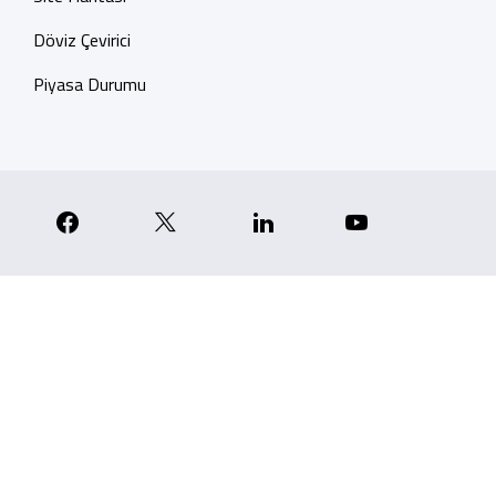
Döviz Çevirici
Piyasa Durumu
p
nstagram
Facebook
X
Linkedin
YouTube