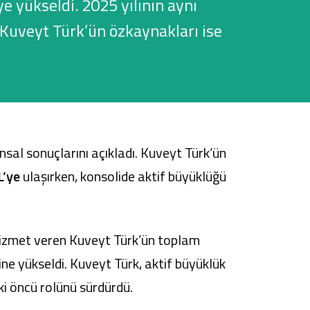
e yükseldi. 2025 yılının aynı
 Kuveyt Türk’ün özkaynakları ise
Tüm Kampanyalar
Tüm Kampanyalar
ansal sonuçlarını açıkladı. Kuveyt Türk’ün
L’ye
ulaşırken, konsolide aktif büyüklüğü
e hizmet veren Kuveyt Türk’ün toplam
ne yükseldi. Kuveyt Türk, aktif büyüklük
ki öncü rolünü sürdürdü.