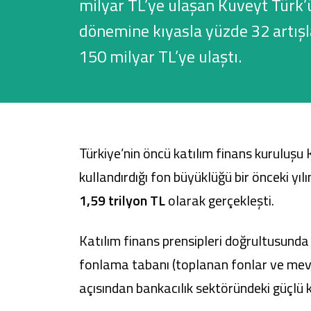
milyar TL’ye ulaşan Kuveyt Türk’ü
dönemine kıyasla yüzde 32 artışl
150 milyar TL’ye ulaştı.
Sağlam Kart
Araç Finansmanı
Konut Finansmanı
Türkiye’nin öncü katılım finans kuruluşu K
Yatırım Fonları
kullandırdığı fon büyüklüğü bir önceki yı
1,59 trilyon TL
olarak gerçekleşti.
Katılım finans prensipleri doğrultusunda 
fonlama tabanı (toplanan fonlar ve mev
açısından bankacılık sektöründeki güçlü 