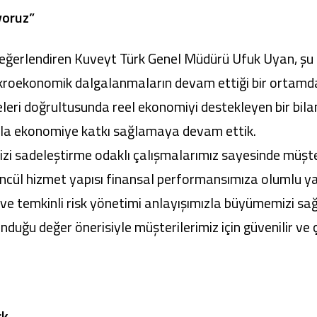
yoruz”
 değerlendiren Kuveyt Türk Genel Müdürü Ufuk Uyan, şu ifa
makroekonomik dalgalanmaların devam ettiği bir ortamda
eleri doğrultusunda reel ekonomiyi destekleyen bir bilan
zla ekonomiye katkı sağlamaya devam ettik.
mizi sadeleştirme odaklı çalışmalarımız sayesinde müşte
tüncül hizmet yapısı finansal performansımıza olumlu 
ve temkinli risk yönetimi anlayışımızla büyümemizi sağ
unduğu değer önerisiyle müşterilerimiz için güvenilir v
rk