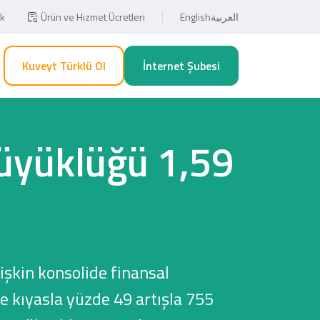
ık
Ürün ve Hizmet Ücretleri
English
العربية
Kuveyt Türklü Ol
İnternet Şubesi
Büyüklüğü 1,59
işkin konsolide finansal
ne kıyasla yüzde 49 artışla 755
Eğitim ve Sağlık Harcamalarınızda
Esnaf, Çiftçi ve Şahıs Firmalarına
5 Taksit Fırsatı!
Özel 1.000TL!