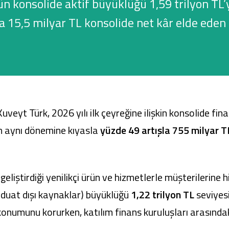
n konsolide aktif büyüklüğü 1,59 trilyon TL’y
a 15,5 milyar TL konsolide net kâr elde eden
Ticari Kartlar
Tarım Finansmanı
Leasing
uveyt Türk, 2026 yılı ilk çeyreğine ilişkin konsolide fin
Yatırım
lın aynı dönemine kıyasla
yüzde 49 artışla 755 milyar T
geliştirdiği yenilikçi ürün ve hizmetlerle müşterilerin
duat dışı kaynaklar) büyüklüğü
1,22 trilyon TL
seviyesi
konumunu korurken, katılım finans kuruluşları arasında