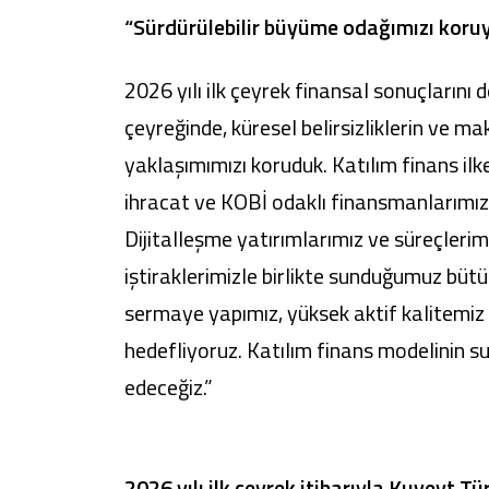
“Sürdürülebilir büyüme odağımızı koru
2026 yılı ilk çeyrek finansal sonuçlarını
çeyreğinde, küresel belirsizliklerin ve 
yaklaşımımızı koruduk. Katılım finans ilk
ihracat ve KOBİ odaklı finansmanlarımı
Dijitalleşme yatırımlarımız ve süreçleri
iştiraklerimizle birlikte sunduğumuz bü
sermaye yapımız, yüksek aktif kalitemiz 
hedefliyoruz. Katılım finans modelinin s
edeceğiz.”
2026 yılı ilk çeyrek itibarıyla Kuveyt Tü