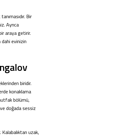
 tanımasıdır. Bir
iz. Ayrıca
r araya getirir.
dahi evinizin
ungalov
lerinden biridir.
ferde konaklama
 mutfak bölümü,
er ve doğada sessiz
r. Kalabalıktan uzak,