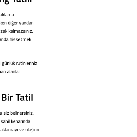
naklama
arken diğer yandan
uzak kalmazsınız.
 anda hissetmek
 günlük rutinleriniz
an alanlar
ir Tatil
siz belirlersiniz,
sahil kenarında
naklamayı ve ulaşımı