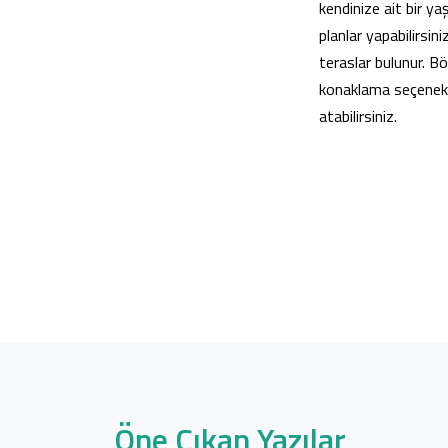
kendinize ait bir ya
planlar yapabilirsin
teraslar bulunur. Bö
konaklama seçenekl
atabilirsiniz.
Öne Çıkan Yazılar