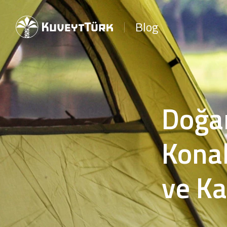
Blog
Doğa
Kona
ve K