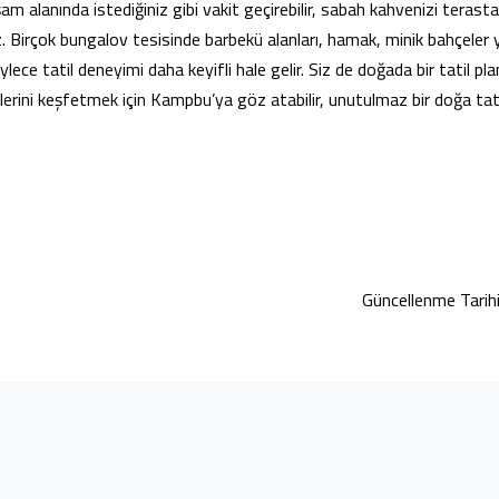
şam alanında istediğiniz gibi vakit geçirebilir, sabah kahvenizi terasta
iz. Birçok bungalov tesisinde barbekü alanları, hamak, minik bahçeler
ylece tatil deneyimi daha keyifli hale gelir. Siz de doğada bir tatil pl
erini keşfetmek için
Kampbu
’ya göz atabilir, unutulmaz bir doğa tatil
Güncellenme Tari