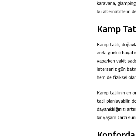
karavana, glamping
bu alternatiflerin de
Kamp Tati
Kamp tatili, doğayl
anda günlük hayatın
yaparken vakit sadec
isterseniz gün batı
hem de fiziksel ola
Kamp tatilinin en ön
tatil planlayabilir,
dayanıklılığınızı ar
bir yaşam tarzı sun
Konforda