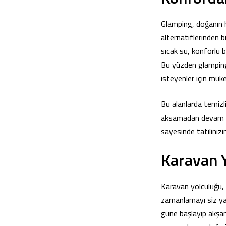
Glamping, doğanın h
alternatiflerinden b
sıcak su, konforlu 
Bu yüzden glamping
isteyenler için müke
Bu alanlarda temizli
aksamadan devam ede
sayesinde tatilinizi
Karavan Y
Karavan yolculuğu, t
zamanlamayı siz yap
güne başlayıp akşam