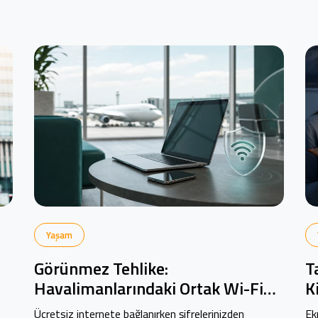
Yaşam
Görünmez Tehlike:
T
Havalimanlarındaki Ortak Wi-Fi
K
Ağları Ne Kadar Güvenli?
R
Ücretsiz internete bağlanırken şifrelerinizden
Ek