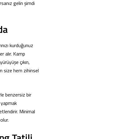
sanız gelin şimdi
da
rınızı kurduğunuz
er alır. Kamp
 yürüyüşe çıkın,
m size hem zihinsel
rle benzersiz bir
mp yapmak
etlendirir. Minimal
olur.
g Tatili