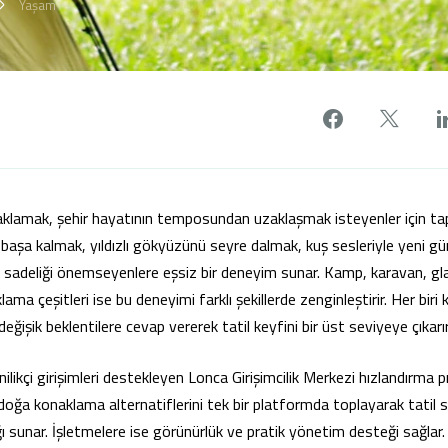
Yaşam
Facebook'
X'de
aklamak, şehir hayatının temposundan uzaklaşmak isteyenler için ta
aş başa kalmak, yıldızlı gökyüzünü seyre dalmak, kuş sesleriyle yeni 
 sadeliği önemseyenlere eşsiz bir deneyim sunar. Kamp, karavan, g
ama çeşitleri ise bu deneyimi farklı şekillerde zenginleştirir. Her biri
eğişik beklentilere cevap vererek tatil keyfini bir üst seviyeye çıkarır
nilikçi girişimleri destekleyen
Lonca Girişimcilik Merkezi
hızlandırma 
doğa konaklama alternatiflerini tek bir platformda toplayarak tatil s
 sunar. İşletmelere ise görünürlük ve pratik yönetim desteği sağlar