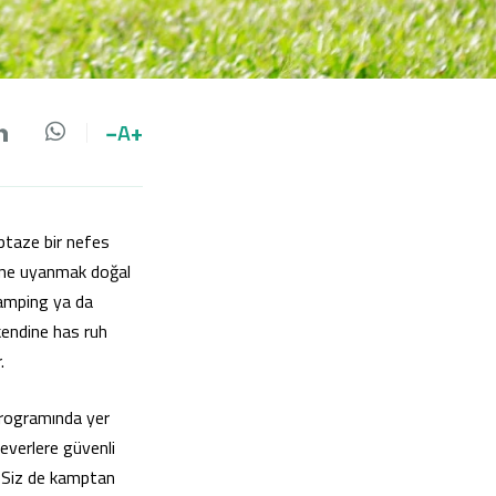
−
A
+
da paylaş
 paylaş
LinkedIn'de paylaş
Whatsapp'da paylaş
ptaze bir nefes
güne uyanmak doğal
lamping ya da
 kendine has ruh
.
programında yer
everlere güvenli
. Siz de kamptan