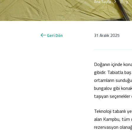
Ana Sayfa
Blog
Geri Dön
31 Aralık 2025
Doğanın içinde kon
gibidir. Tabiatla b
ortamların sunduğu
bungalov gibi konakl
taşıyan seçenekler d
Teknoloji tabanlı ye
alan
Kampbu
, tüm 
rezervasyon olanağı