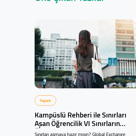
Yaşam
Kampüslü Rehberi ile Sınırları
Aşan Öğrencilik VI Sınırların
Ötesinde: Global Exchange
Sınırları aşmaya hazır mısın? Global Exchange