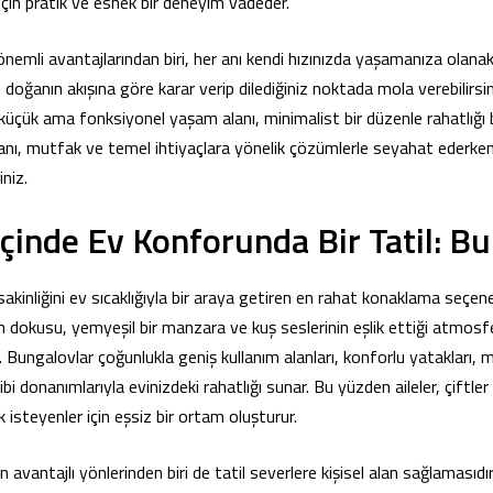
çin pratik ve esnek bir deneyim vadeder.
 önemli avantajlarından biri, her anı kendi hızınızda yaşamanıza olanak
doğanın akışına göre karar verip dilediğiniz noktada mola verebilirsin
üçük ama fonksiyonel yaşam alanı, minimalist bir düzenle rahatlığı bi
nı, mutfak ve temel ihtiyaçlara yönelik çözümlerle seyahat ederken 
iniz.
çinde Ev Konforunda Bir Tatil: B
akinliğini ev sıcaklığıyla bir araya getiren en rahat konaklama seçenek
 dokusu, yemyeşil bir manzara ve kuş seslerinin eşlik ettiği atmos
z. Bungalovlar çoğunlukla geniş kullanım alanları, konforlu yatakları,
bi donanımlarıyla evinizdeki rahatlığı sunar. Bu yüzden aileler, çiftl
isteyenler için eşsiz bir ortam oluşturur.
n avantajlı yönlerinden biri de tatil severlere kişisel alan sağlamasıdı