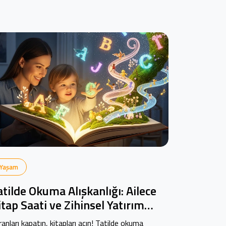
Yaşam
atilde Okuma Alışkanlığı: Ailece
itap Saati ve Zihinsel Yatırım
ehberi
ranları kapatın, kitapları açın! Tatilde okuma