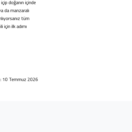
 içip doğanın içinde
 ya da manzaralı
anlıyorsanız tüm
i için ilk adımı
hi: 10 Temmuz 2026