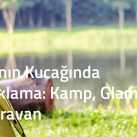
nın Kucağında
klama: Kamp, Glam
aravan