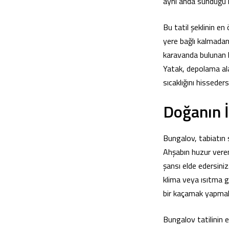
aynı anda sunduğu i
Bu tatil şeklinin en
yere bağlı kalmadan 
karavanda bulunan k
Yatak, depolama ala
sıcaklığını hisseders
Doğanın İ
Bungalov, tabiatın s
Ahşabın huzur veren
şansı elde edersini
klima veya ısıtma gi
bir kaçamak yapmak 
Bungalov tatilinin e