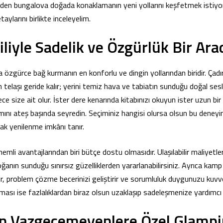
den bungalova doğada konaklamanın yeni yollarını keşfetmek istiyor
taylarını birlikte inceleyelim.
liyle Sadelik ve Özgürlük Bir Ara
a özgürce bağ kurmanın en konforlu ve dingin yollarından biridir. Çadı
 telaşı geride kalır; yerini temiz hava ve tabiatın sunduğu doğal sesl
e size ait olur. İster dere kenarında kitabınızı okuyun ister uzun bir
mını ateş başında seyredin. Seçiminiz hangisi olursa olsun bu deneyi
rak yenilenme imkânı tanır.
emli avantajlarından biri bütçe dostu olmasıdır. Ulaşılabilir maliyetle
 doğanın sunduğu sınırsız güzelliklerden yararlanabilirsiniz. Ayrıca ka
tırır, problem çözme becerinizi geliştirir ve sorumluluk duygunuzu kuvv
ması ise fazlalıklardan biraz olsun uzaklaşıp sadeleşmenize yardımcı 
n Vazgeçemeyenlere Özel Glampin