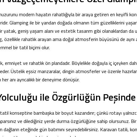
uzurunu modern hayatın rahatlığıyla bir araya getiren en keyifli ko
iridir. Glamping ile bir yandan doğada olmanın tüm güzelliklerini yaş
bir yatak, geniş yaşam alanı ve estetik tasarım gibi olanaklardan da 
, özellikle rahatlık arayan ama doğal atmosferin büyüsünü de aynı
mmel bir tatil biçimi olur.
k, emniyet ve rahatlık ön plandadır. Böylelikle doğayla iç içeyken dahi
r. Üstelik eşsiz manzaralar, dingin atmosferler ve özenle hazırlan
n her anı ayrıcalıklı bir deneyime dönüşür.
olculuğu ile Özgürlüğün Peşinde B
atil konseptine bambaşka bir boyut kazandırır; çünkü rotayı yalnızca 
arsınız ve dilediğiniz yerde durma özgürlüğüne sahip olursunuz. Bir 
 dağların eteğinde gün batımını seyredebilirsiniz. Karavan tatili, ko