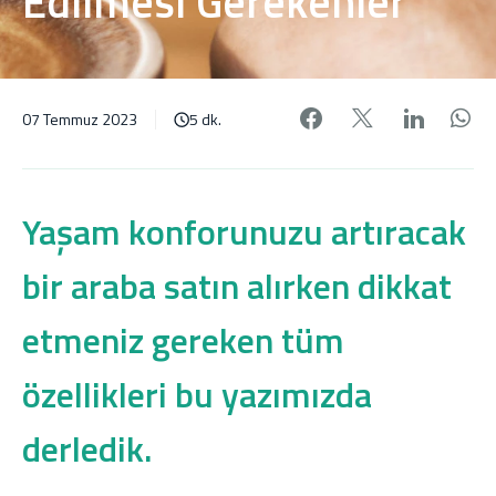
Edilmesi Gerekenler
Facebook'da pa
X'de payl
Linke
W
07 Temmuz 2023
5 dk.
Yaşam konforunuzu artıracak
bir araba satın alırken dikkat
etmeniz gereken tüm
özellikleri bu yazımızda
derledik.