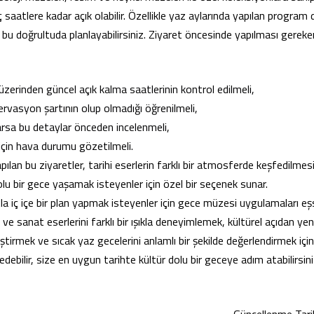
aatlere kadar açık olabilir. Özellikle yaz aylarında yapılan program değ
 bu doğrultuda planlayabilirsiniz. Ziyaret öncesinde yapılması gereken
üzerinden güncel açık kalma saatlerinin kontrol edilmeli,
zervasyon şartının olup olmadığı öğrenilmeli,
arsa bu detaylar önceden incelenmeli,
için hava durumu gözetilmeli.
ılan bu ziyaretler, tarihi eserlerin farklı bir atmosferde keşfedilmes
olu bir gece yaşamak isteyenler için özel bir seçenek sunar.
a iç içe bir plan yapmak isteyenler için gece müzesi uygulamaları eşs
ı ve sanat eserlerini farklı bir ışıkla deneyimlemek, kültürel açıdan yen
eştirmek ve sıcak yaz gecelerini anlamlı bir şekilde değerlendirmek iç
edebilir, size en uygun tarihte kültür dolu bir geceye adım atabilirsini