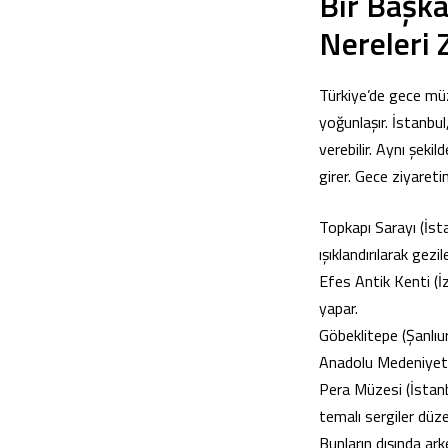
Bir Başk
Nereleri 
Türkiye’de gece müze
yoğunlaşır. İstanbu
verebilir. Aynı şeki
girer. Gece ziyareti
Topkapı Sarayı (İsta
ışıklandırılarak gezile
Efes Antik Kenti (İzm
yapar.
Göbeklitepe (Şanlıu
Anadolu Medeniyetle
Pera Müzesi (İstanb
temalı sergiler düze
Bunların dışında ark