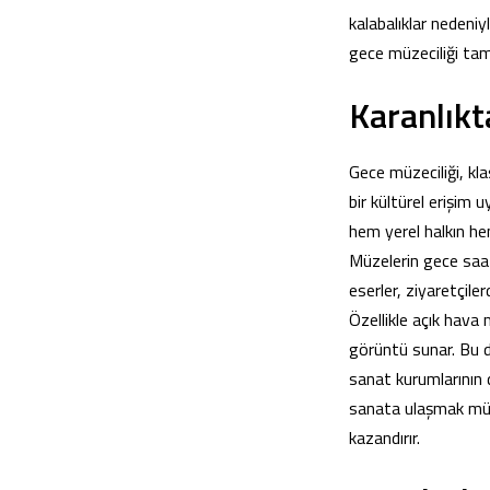
kalabalıklar nedeni
gece müzeciliği tam 
Karanlıkt
Gece müzeciliği, kl
bir kültürel erişim 
hem yerel halkın he
Müzelerin gece saatl
eserler, ziyaretçiler
Özellikle açık hava 
görüntü sunar. Bu d
sanat kurumlarının d
sanata ulaşmak müm
kazandırır.