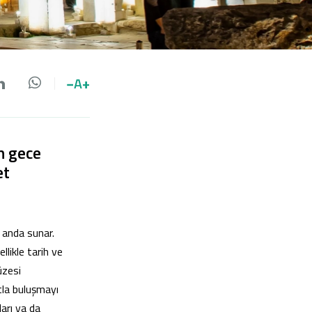
−
A
+
da paylaş
 paylaş
LinkedIn'de paylaş
Whatsapp'da paylaş
in gece
et
ı anda sunar.
likle tarih ve
üzesi
tla buluşmayı
arı ya da