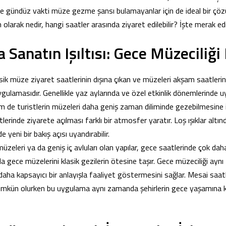
yle gündüz vakti müze gezme şansı bulamayanlar için de ideal bir çöz
olarak nedir, hangi saatler arasında ziyaret edilebilir? İşte merak ed
a Sanatın Işıltısı: Gece Müzeciliği
asik müze ziyaret saatlerinin dışına çıkan ve müzeleri akşam saatleri
uygulamasıdır. Genellikle yaz aylarında ve özel etkinlik dönemlerinde 
m de turistlerin müzeleri daha geniş zaman diliminde gezebilmesine 
erinde ziyarete açılması farklı bir atmosfer yaratır. Loş ışıklar altın
de yeni bir bakış açısı uyandırabilir.
müzeleri ya da geniş iç avluları olan yapılar, gece saatlerinde çok daha 
a gece müzelerini klasik gezilerin ötesine taşır. Gece müzeciliği ayn
aha kapsayıcı bir anlayışla faaliyet göstermesini sağlar. Mesai saatl
kün olurken bu uygulama aynı zamanda şehirlerin gece yaşamına kü