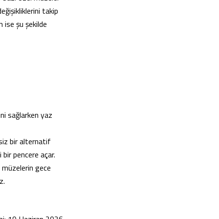
işikliklerini takip
 ise şu şekilde
ini sağlarken yaz
iz bir alternatif
i bir pencere açar.
in müzelerin gece
z.