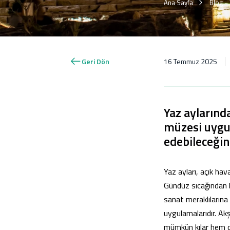
Ana Sayfa
Blog
Geri Dön
16 Temmuz 2025
Yaz aylarında
müzesi uygula
edebileceğin
Yaz ayları, açık hav
Gündüz sıcağından b
sanat meraklılarına
uygulamalarıdır. Ak
mümkün kılar hem de