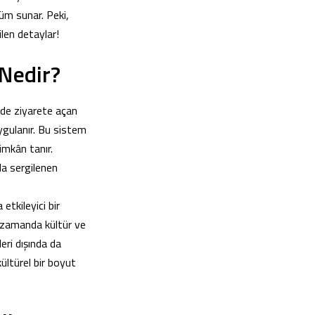
üm sunar. Peki,
ilen detaylar!
 Nedir?
nde ziyarete açan
uygulanır. Bu sistem
imkân tanır.
da sergilenen
etkileyici bir
ı zamanda kültür ve
eri dışında da
ltürel bir boyut