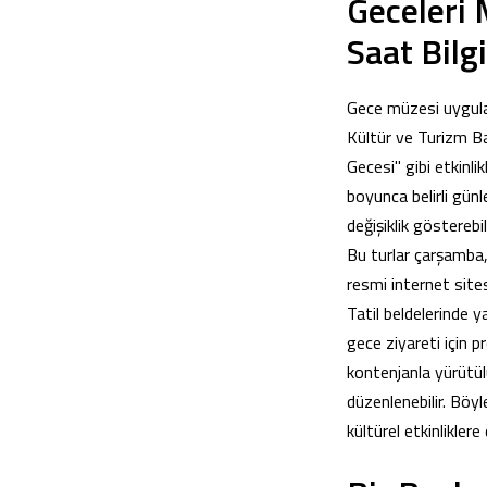
Geceleri 
Saat Bilgi
Gece müzesi uygulam
Kültür ve Turizm Ba
Gecesi" gibi etkinl
boyunca belirli gün
değişiklik göstereb
Bu turlar çarşamba
resmi internet site
Tatil beldelerinde y
gece ziyareti için p
kontenjanla yürütülür
düzenlenebilir. Böy
kültürel etkinliklere 