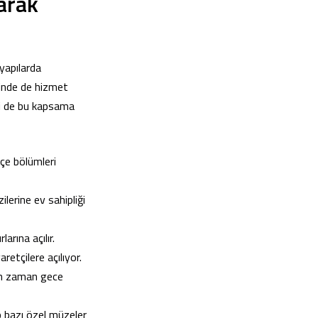
arak
 yapılarda
rinde de hizmet
eri de bu kapsama
hçe bölümleri
ilerine ev sahipliği
rına açılır.
etçilere açılıyor.
man zaman gece
ip bazı özel müzeler