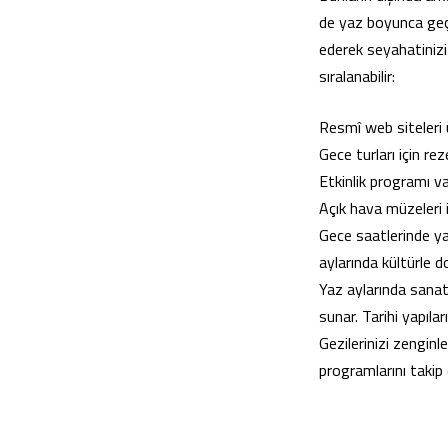
de yaz boyunca geç s
ederek seyahatinizi
sıralanabilir:
Resmî web siteleri 
Gece turları için re
Etkinlik programı v
Açık hava müzeleri 
Gece saatlerinde yap
aylarında kültürle d
Yaz aylarında sanatl
sunar. Tarihi yapılar
Gezilerinizi zenginl
programlarını takip 