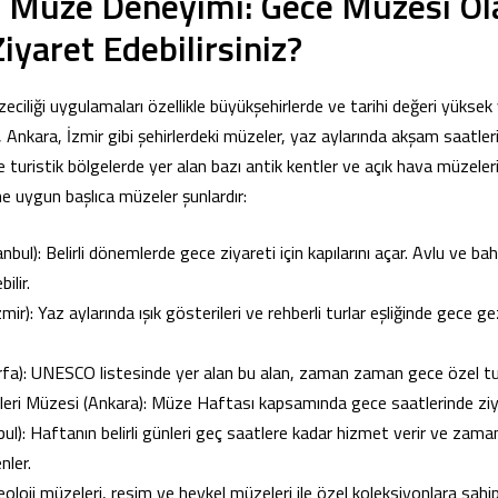
a Müze Deneyimi: Gece Müzesi Ol
Ziyaret Edebilirsiniz?
ciliği uygulamaları özellikle büyükşehirlerde ve tarihi değeri yüksek
l, Ankara, İzmir gibi şehirlerdeki müzeler, yaz aylarında akşam saatle
lde turistik bölgelerde yer alan bazı antik kentler ve açık hava müzel
ne uygun başlıca müzeler şunlardır:
nbul): Belirli dönemlerde gece ziyareti için kapılarını açar. Avlu ve ba
bilir.
ir): Yaz aylarında ışık gösterileri ve rehberli turlar eşliğinde gece gez
rfa): UNESCO listesinde yer alan bu alan, zaman zaman gece özel turla
ri Müzesi (Ankara): Müze Haftası kapsamında gece saatlerinde ziyar
ul): Haftanın belirli günleri geç saatlere kadar hizmet verir ve za
nler.
eoloji müzeleri, resim ve heykel müzeleri ile özel koleksiyonlara sah