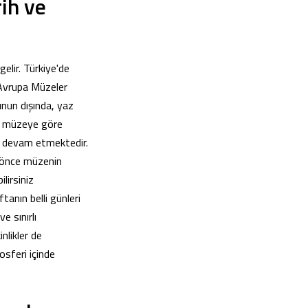
ih ve
elir. Türkiye'de
"Avrupa Müzeler
unun dışında, yaz
ri müzeye göre
ar devam etmektedir.
 önce müzenin
lirsiniz
tanın belli günleri
e sınırlı
nlikler de
osferi içinde