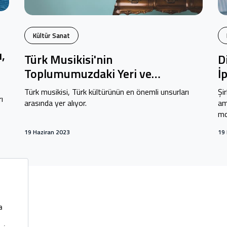
Kültür Sanat
,
Türk Musikisi'nin
D
Toplumumuzdaki Yeri ve
İ
Bilinmeyenleri
Türk musikisi, Türk kültürünün en önemli unsurları
Şi
ı
arasında yer alıyor.
am
mo
19 Haziran 2023
19 