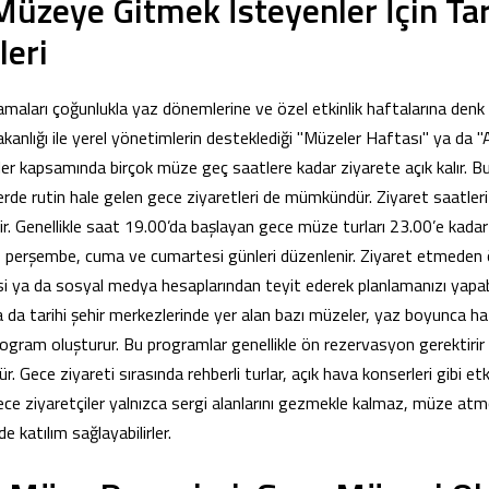
Müzeye Gitmek İsteyenler İçin Tar
leri
aları çoğunlukla yaz dönemlerine ve özel etkinlik haftalarına denk g
kanlığı ile yerel yönetimlerin desteklediği "Müzeler Haftası" ya da 
ikler kapsamında birçok müze geç saatlere kadar ziyarete açık kalır. B
lerde rutin hale gelen gece ziyaretleri de mümkündür. Ziyaret saatle
ilir. Genellikle saat 19.00’da başlayan gece müze turları 23.00’e kad
, perşembe, cuma ve cumartesi günleri düzenlenir. Ziyaret etmeden
si ya da sosyal medya hesaplarından teyit ederek planlamanızı yapabi
a da tarihi şehir merkezlerinde yer alan bazı müzeler, yaz boyunca haf
rogram oluşturur. Bu programlar genellikle ön rezervasyon gerektirir v
. Gece ziyareti sırasında rehberli turlar, açık hava konserleri gibi etki
lece ziyaretçiler yalnızca sergi alanlarını gezmekle kalmaz, müze atm
de katılım sağlayabilirler.