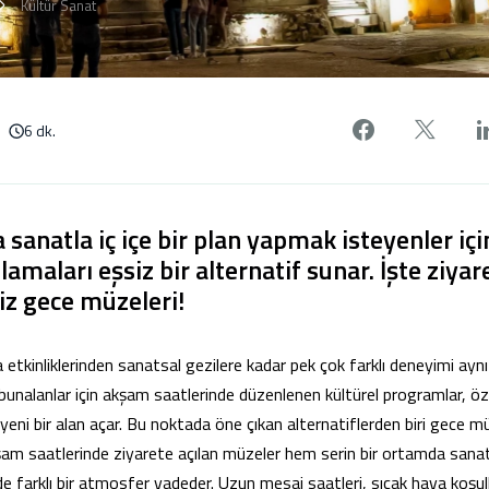
Kültür Sanat
Facebook'
X'de
6 dk.
 sanatla iç içe bir plan yapmak isteyenler iç
maları eşsiz bir alternatif sunar. İşte ziyar
iz gece müzeleri!
a etkinliklerinden sanatsal gezilere kadar pek çok farklı deneyimi ayn
unalanlar için akşam saatlerinde düzenlenen kültürel programlar, özel
 yeni bir alan açar. Bu noktada öne çıkan alternatiflerden biri gece m
şam saatlerinde ziyarete açılan müzeler hem serin bir ortamda sana
 farklı bir atmosfer vadeder. Uzun mesai saatleri, sıcak hava koşull