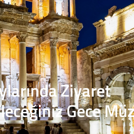
ylarında Ziyaret
leceğiniz Gece Müz