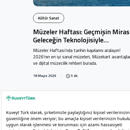
Kültür Sanat
Müzeler Haftası: Geçmişin Mirası
Geleceğin Teknolojisiyle
Buluşuyor
Müzeler Haftası’nda tarihin kapılarını aralayın!
2026’nın en iyi sanal müzeleri, Müzekart avantajlar
ve dijital müzecilik rehberi burada.
18 Mayıs 2026
5 dk.
Copyright 2026 Kuveyt Türk Katılım Bankası A.Ş.