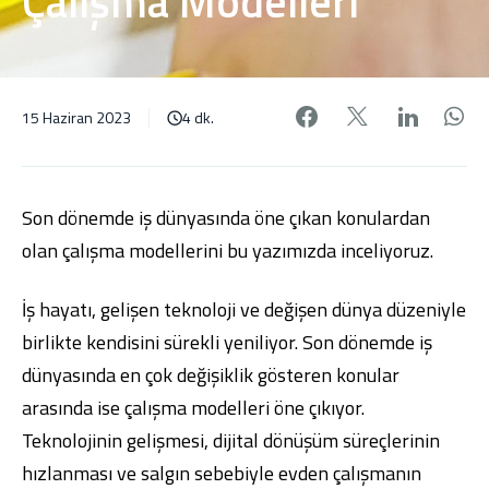
Çalışma Modelleri
Facebook'da pa
X'de payl
Linke
W
15 Haziran 2023
4 dk.
Son dönemde iş dünyasında öne çıkan konulardan
olan çalışma modellerini bu yazımızda inceliyoruz.
İş hayatı, gelişen teknoloji ve değişen dünya düzeniyle
birlikte kendisini sürekli yeniliyor. Son dönemde iş
dünyasında en çok değişiklik gösteren konular
arasında ise çalışma modelleri öne çıkıyor.
Teknolojinin gelişmesi, dijital dönüşüm süreçlerinin
hızlanması ve salgın sebebiyle evden çalışmanın