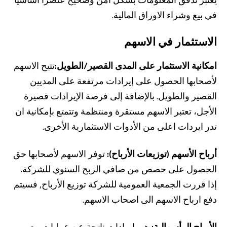
في بيع وشراء الاوراق المالية.
الاستثمار في الاسهم
امكانية الاستثمار على المدى القصير/الطويل:
تتيح الاسهم
لأصحابها الحصول على إيرادات مرتفعة على المديين
القصير والطويل. بالإضافة إلى فرصة الإيرادات قصيرة
من نحن
بوابة التمويل
علاقات المستثمرين
مركز رضا العملاء
الأجل، تعتبر الاسهم مستقرة ومنتظمة وتتمتع بإمكانية ان
الفروع وأجهزة الصراف الآلي
رسوم المنتجات والخدمات
English
Türkçe
تدر ايردات اعلى من الأدوات الاستثمارية الأخرى.
أرباح الأسهم (توزيعات الأرباح):
توفر الاسهم لأصحابها حق
الحصول على حصص من صافي الربح السنوي للشركة.
إذا قررت الجمعية العمومية للشركة توزيع الأرباح, فسيتم
دفع ارباح الاسهم الى اصحاب الاسهم.
الأرباح الرأسمالية:
هي ايرادات ناتجة عن عمليات بيع