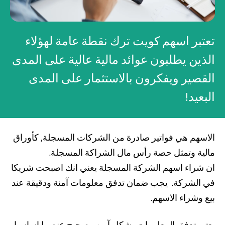
صناديق الاستثمار
تعتبر اسهم كويت ترك نقطة عامة لهؤلاء
شركات
الذين يطلبون عوائد مالية عالية على المدى
القصير ويفكرون بالاستثمار على المدى
بطاقة بزنس بلاس
البعيد!
المزايا الضريبية
الائتمان الإيجاري
الاسهم هي فواتير صادرة من الشركات المسجلة, كأوراق
الحلول الخاصة بالقطاعات
مالية وتمثل حصة رأس مال الشراكة المسجلة.
ان شراء اسهم الشركة المسجلة يعني انك اصبحت شريكا
في الشركة. يجب ضمان تدفق معلومات آمنة ودقيقة عند
من نحن
بوابة التمويل
علاقات المستثمرين
مركز رضا العملاء
بيع وشراء الاسهم.
الفروع وأجهزة الصراف الآلي
رسوم المنتجات والخدمات
English
Türkçe
يعتبر تدفق المعلومات بشكل آمن وصحيح عنصرا اساسيا