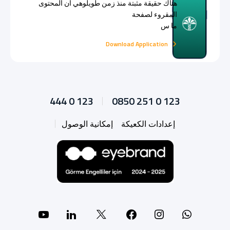
هناك حقيقة مثبتة منذ زمن طويلوهي أن المحتوى
المقروء لصفحة
ما س
Download Application
444 0 123
0850 251 0 123
إعدادات الكعيكة
إمكانية الوصول
ouTube
Linkedin
Facebook
X
Instagram
Whatsapp